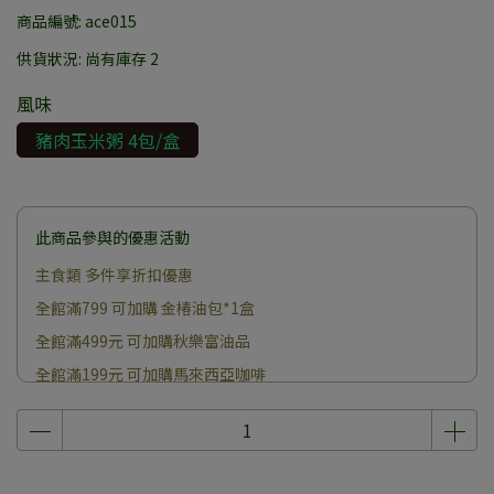
商品編號:
ace015
供貨狀況:
尚有庫存 2
風味
豬肉玉米粥 4包/盒
此商品參與的優惠活動
主食類 多件享折扣優惠
全館滿799 可加購 金椿油包*1盒
全館滿499元 可加購秋樂富油品
全館滿199元 可加購馬來西亞咖啡