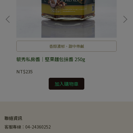
香醇濃郁、甜中帶鹹
（經
毓秀私房醬｜堅果麵包抺醬 250g
毓
NT$235
NT
加入購物車
聯絡資訊
客服專線：04-24360252