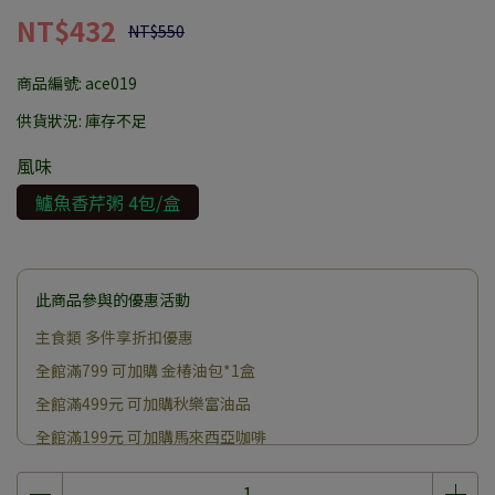
NT$432
NT$550
商品編號:
ace019
供貨狀況:
庫存不足
風味
鱸魚香芹粥 4包/盒
此商品參與的優惠活動
主食類 多件享折扣優惠
全館滿799 可加購 金椿油包*1盒
全館滿499元 可加購秋樂富油品
全館滿199元 可加購馬來西亞咖啡