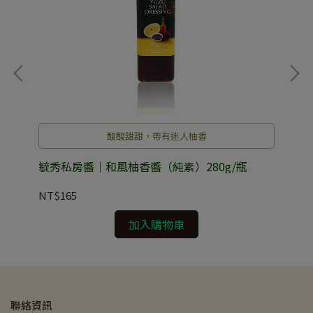
酸酸甜甜，帶有迷人柚香
毓秀私房醬｜和風柚香醬（純素）280g/瓶
毓
NT$165
NT
加入購物車
聯絡資訊