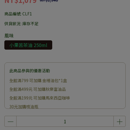
NT$1,340
商品編號:
CLF1
供貨狀況:
庫存不足
風味
小果苦茶油 250ml
此商品參與的優惠活動
全館滿799 可加購 金椿油包*1盒
全館滿499元 可加購秋樂富油品
全館滿199元 可加購馬來西亞咖啡
30元加購噴油瓶