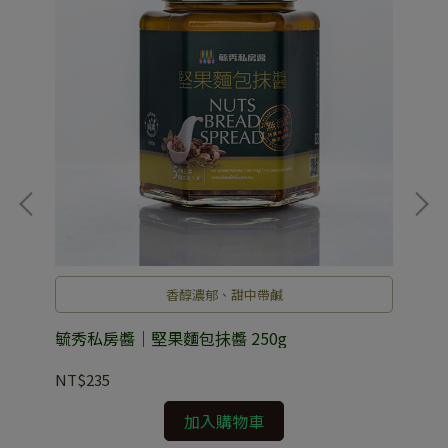
香醇濃郁、甜中帶鹹
）
毓秀私房醬｜堅果麵包抺醬 250g
毓秀
NT$235
NT
加入購物車