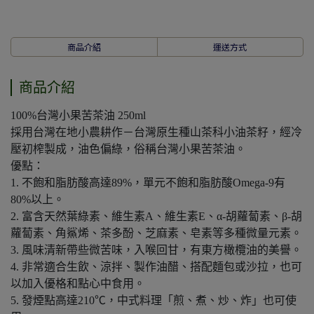
商品介紹
運送方式
商品介紹
100%台灣小果苦茶油 250ml
採用台灣在地小農耕作－台灣原生種山茶科小油茶籽，經冷
壓初榨製成，油色偏綠，俗稱台灣小果苦茶油。
優點：
1. 不飽和脂肪酸高達89%，單元不飽和脂肪酸Omega-9有
80%以上。
2. 富含天然葉綠素、維生素A、維生素E、α-胡蘿蔔素、β-胡
蘿蔔素、角鯊烯、茶多酚、芝麻素、皂素等多種微量元素。
3. 風味清新帶些微苦味，入喉回甘，有東方橄欖油的美譽。
4. 非常適合生飲、涼拌、製作油醋、搭配麵包或沙拉，也可
以加入優格和點心中食用。
5. 發煙點高達210℃，中式料理「煎、煮、炒、炸」也可使