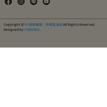
Copyright ©
RS睿森嚴選｜秋樂富油品
All Rights Reserved.
Designed by
CYBERBIZ
.