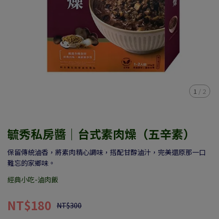
1
/
2
毓秀私房醬｜台式素肉燥（五辛素）
保留傳統滷香，將素肉精心調味，搭配甘醇滷汁，完美還原那一口
難忘的家鄉味。
經典小吃-滷肉飯
NT$180
NT$300