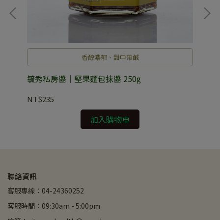
香醇濃郁、甜中帶鹹
毓秀私房醬｜堅果麵包抺醬 250g
毓秀
NT$235
NT
加入購物車
聯絡資訊
客服專線：04-24360252
客服時間：09:30am - 5:00pm