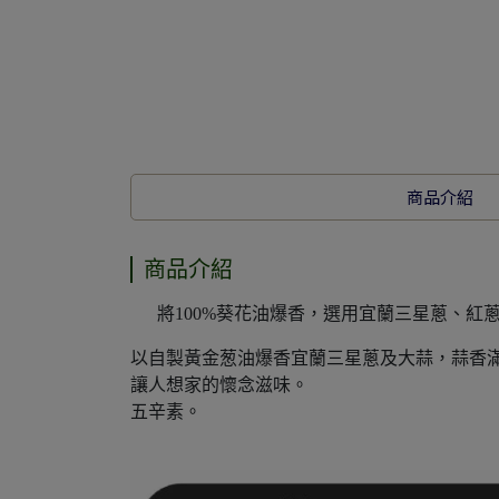
商品介紹
商品介紹
將100%葵花油爆香，選用宜蘭三星蔥、紅
以自製黃金葱油爆香宜蘭三星蔥及大蒜，蒜香
讓人想家的懷念滋味。
五辛素。