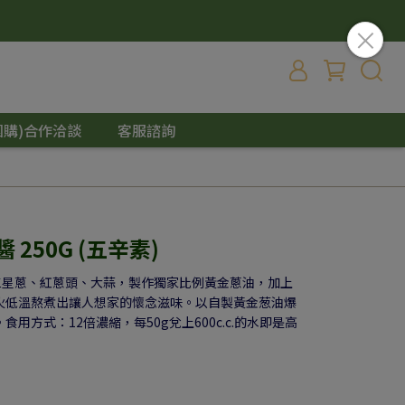
團購)合作洽談
客服諮詢
250G (五辛素)
三星蔥、紅蔥頭、大蒜，製作獨家比例黃金蔥油，加上
火低溫熬煮出讓人想家的懷念滋味。以自製黃金葱油爆
用方式：12倍濃縮，每50g兌上600c.c.的水即是高