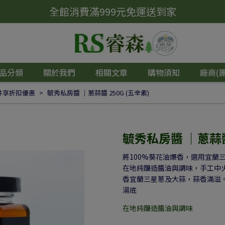
全館消費滿999元免運送到家
品分類
關於我們
相關文章
購物須知
廠商(
件享折扣優惠
毓秀私房醬 ｜蔥蒜醬 250G (五辛素)
毓秀私房醬 ｜蔥蒜醬 
將100%葵花油爆香，選用宜蘭
在地純釀造醬油與調味，手工中
香宜蘭三星蔥及大蒜，蒜香滿溢。食
湯底
在地純釀造醬油與調味