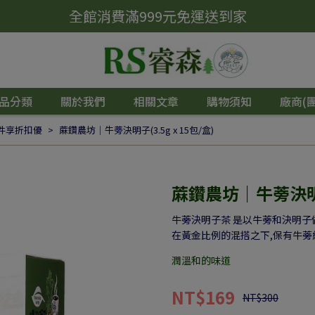
全館消費滿999元免運送到家
品分類
關於我們
相關文章
購物須知
廠商(
多件享折扣優
蔴鑽農坊｜牛蒡決明子(3.5g x 15包/盒)
蔴鑽農坊｜牛蒡決明子(
牛蒡決明子茶 是以牛蒡和決明子
在黃金比例的混搭之下,保有牛蒡
潤溫和的味道
NT$169
NT$300