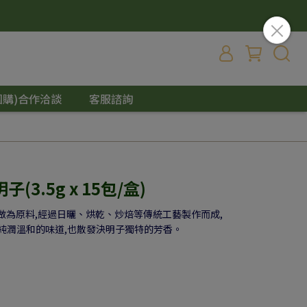
團購)合作洽談
客服諮詢
3.5g x 15包/盒)
做為原料,經過日曬、烘乾、炒焙等傳統工藝製作而成,
純潤溫和的味道,也散發決明子獨特的芳香。