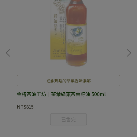
色似瑪瑙的茶菓香味濃郁
（無
金椿茶油工坊｜茶葉綠菓茶葉籽油 500ml
金
油）
NT$815
NT
已售完