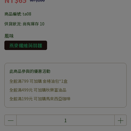
NT$100
商品編號:
ta08
供貨狀況:
尚有庫存 10
風味
燕麥纖維蒟蒻麵
此商品參與的優惠活動
全館滿799 可加購 金椿油包*1盒
全館滿499元 可加購秋樂富油品
全館滿199元 可加購馬來西亞咖啡