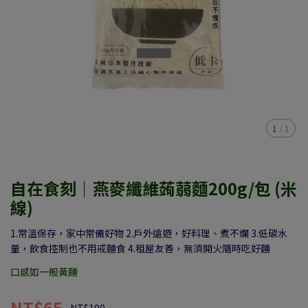
1
/
1
自在食刻｜燕麥纖維蒟蒻麵200g/包 (米
線)
1.常溫保存，家中常備好物 2.戶外遠遊，好料理、煮不爛 3.低碳水
量，飲食控制也不用戒麵食 4.租屋友善，無須開火隨時吃好麵
口感如一般黃麵
NT$65