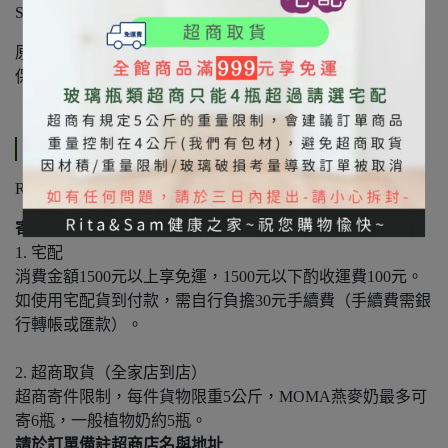
SGS檢驗合格
原產地：德國
保存期限 : 二年
運送方式
Rita & Sam健康之家網站商品
寄件方式
1. 宅配
消費金額1500元以上享免運，1500元以下酌收運費100元。
如使用宅配貨到付款，需自行負擔30元手續費（手續費需銀
行轉帳或匯款）。
2. 超商取貨（全家店到店）
超商寄件限制，每件貨物限重5公斤，MOMA燕麥奶最多可
寄6瓶，一般植物奶約5瓶。
請於訂單備註超商店名與地址