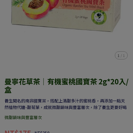
1
/
1
曼寧花草茶｜有機蜜桃國寶茶 2g*20入/
盒
養生聞名的南非國寶茶，搭配上清甜多汁的蜜桃香，再添加一點天
然植物代糖-甜菊葉，成就微甜韻味與豐富層次，除了養生更要好喝
微甜韻味與豐富層次
NT$175