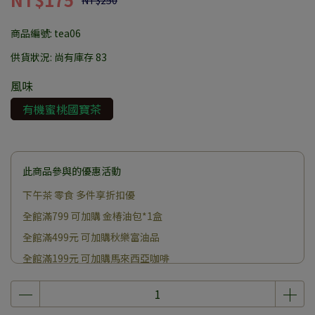
NT$250
商品編號:
tea06
供貨狀況:
尚有庫存 83
風味
有機蜜桃國寶茶
此商品參與的優惠活動
下午茶 零食 多件享折扣優
全館滿799 可加購 金椿油包*1盒
全館滿499元 可加購秋樂富油品
全館滿199元 可加購馬來西亞咖啡