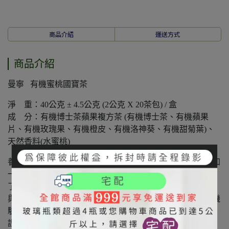
商品介紹
運送方式
商品介紹
曼寧 有機蜜桃國寶茶
淨 重：40公克 ± 4.5公克 (2公克 X 20茶包) / 盒
成 分：有機博士茶蘋果複方茶 (有機博士茶、有機蘋果
片、有機玫瑰果、有機橙皮、有機洛神葵、有機甜菊葉)、
天然香料(水蜜桃)
養生聞名的南非國寶茶，搭配上清甜多汁的蜜桃香，再添加
一點天然植物代糖-甜菊葉，成就微甜韻味與豐富層次，除
了養生更要好喝，為每日健康打好基礎
與德國供應商合作開發，嚴選有機花草原料，取得慈心有機
驗證（股）公司之有機驗證。
證書字號1-009-210036