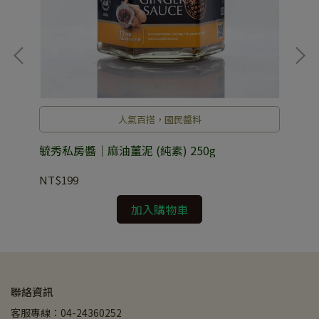
人氣百搭，國民醬料
）
毓秀私房醬｜麻油薑泥 (純素) 250g
毓
NT$199
NT
加入購物車
聯絡資訊
客服專線：04-24360252