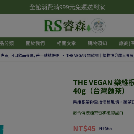
全館消費滿999元免運送到家
品分類
關於我們
相關文章
購物須知
廠商(
身專區
,
可口飲品專區
,
差一點就免運
THE VEGAN 樂維根｜植物性分離大豆
THE VEGAN 
40g（台灣麵茶）
樂維根帶你重拾懷舊風情，麵茶
融合傳統麵茶香和植物蛋白
NT$45
NT$65