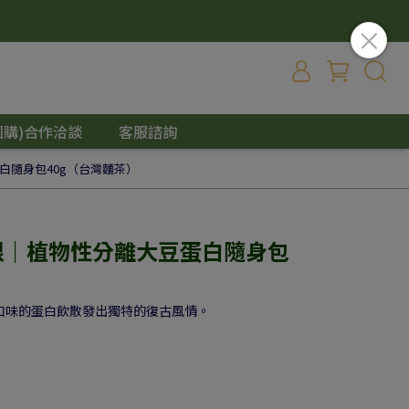
團購)合作洽談
客服諮詢
蛋白隨身包40g（台灣麵茶）
樂維根｜植物性分離大豆蛋白隨身包
口味的蛋白飲散發出獨特的復古風情。