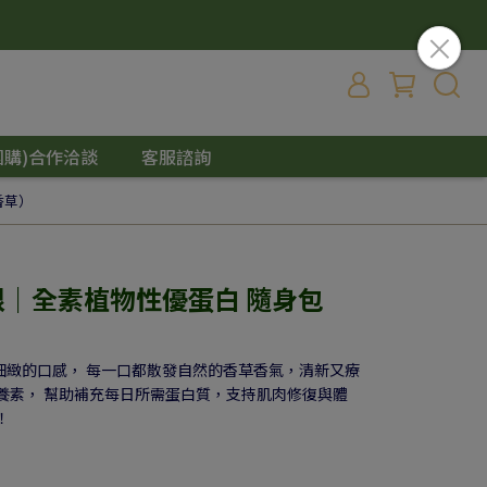
團購)合作洽談
客服諮詢
香草）
樂維根｜全素植物性優蛋白 隨身包
細緻的口感， 每一口都散發自然的香草香氣，清新又療
養素， 幫助補充每日所需蛋白質，支持肌肉修復與體
！