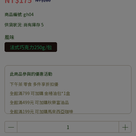
NT$280
商品編號:
gh04
供貨狀況:
尚有庫存 5
風味
法式巧克力250g/包
此商品參與的優惠活動
下午茶 零食 多件享折扣優
全館滿799 可加購 金椿油包*1盒
全館滿499元 可加購秋樂富油品
全館滿199元 可加購馬來西亞咖啡