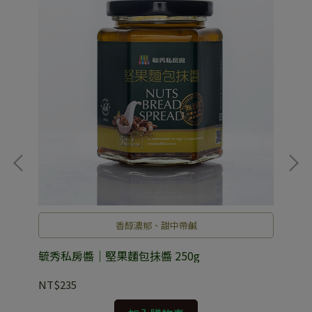
香醇濃郁、甜中帶鹹
+四
毓秀私房醬｜堅果麵包抺醬 250g
毓秀
款各
NT$235
NT