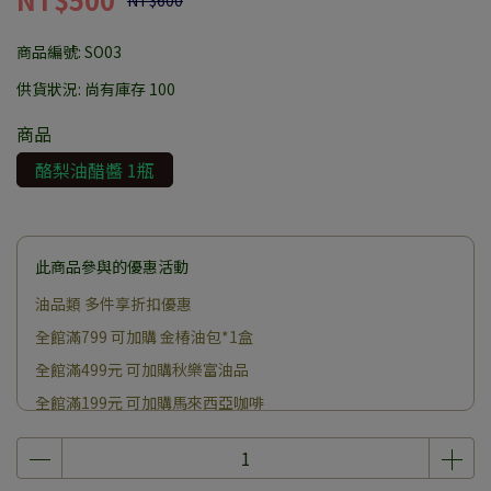
NT$600
商品編號:
SO03
供貨狀況:
尚有庫存 100
商品
酪梨油醋醬 1瓶
此商品參與的優惠活動
油品類 多件享折扣優惠
全館滿799 可加購 金椿油包*1盒
全館滿499元 可加購秋樂富油品
全館滿199元 可加購馬來西亞咖啡
30元加購噴油瓶