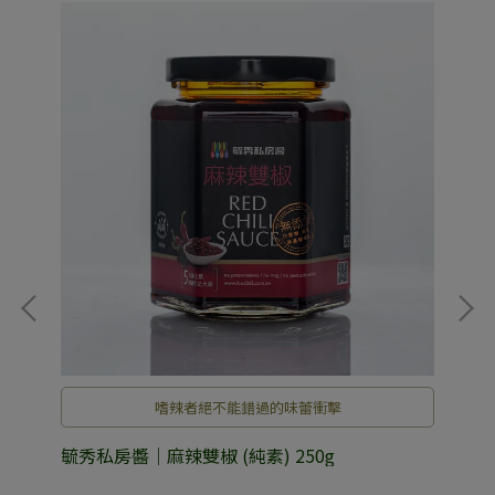
嗜辣者絕不能錯過的味蕾衝擊
毓秀私房醬｜麻辣雙椒 (純素) 250g
毓