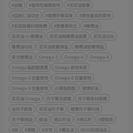
#血糖
#植物性補鐵食物
#苦茶油營養
#亞麻仁油功效
#健康早餐菜單
#鎂含量高的食物
#家庭營養料理推薦
#營養素缺乏
#橄欖油
苦茶油 vs 橄欖油
苦茶油與橄欖油差異
苦茶油功效
橄欖油功效
苦茶油營養價值
橄欖油營養價值
東方橄欖油
Omega-3
Omega-6
Omega-9
Omega 脂肪酸差異
Omega 食物來源
Omega-3 含量食物
Omega-6 含量食物
Omega-9 含量食物
必需脂肪酸
健康好油
苦茶油 Omega
月子餐怎麼選
月子餐食材推薦
坐月子飲食
苦茶油月子餐
健康月子餐料理
月子餐用油
麻油
南瓜籽油
#南瓜籽
#銀髮族
#鋅
#葉酸
#女性
#養生油
#SGS認證油品