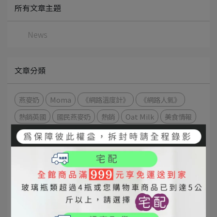
所有文章主題
News
文章分類
燕麥奶
Moma
《網路溫度計》
《網路人氣》
熱銷英國
國民燕麥奶
熱銷
Oat Milk
美食情報
推薦
純素
健康美味
無負擔
濃郁
燕麥
ACE TEA LONDON
Jealous
早餐茶
苦茶油
秋樂富
#苦茶油
#100%冷壓初榨苦茶油
#健康美食
#油品
#健康油品
#小果苦茶油
#如何選好油
#赤柯山
#苦茶油護肝
#秋樂富
#苦茶油功效