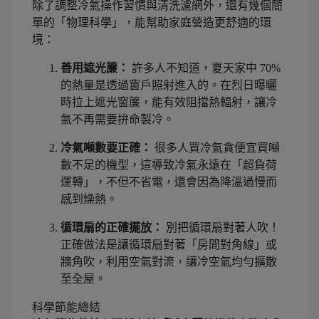
除了調整冷氣操作習慣與清洗濾網外，還有幾個簡
單的「物理科學」，能幫助家庭營造更舒適的環
境：
善用遮光簾：
許多人不知道，夏天家中 70%
的熱量是透過窗戶照射進入的。在烈日曝曬
時拉上遮光窗簾，能有效阻擋熱輻射，讓冷
氣不再需要拚命製冷。
冷氣噸數要正確：
很多人買冷氣貪便宜買噸
數不足的機型，這導致冷氣永遠在「超負荷
運轉」，不但不省電，還會因為降溫過慢而
感到燥熱。
循環扇的正確擺放：
別把循環扇對著人吹！
正確做法是讓循環扇對著「房間對角線」或
牆角吹，利用空氣對流，讓冷空氣均勻擴散
至全屋。
科學節能總結