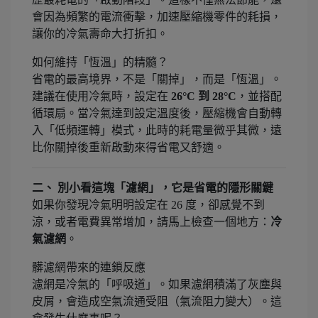
會因為頻繁的電流衝擊，加速壓縮機零件的耗損，
讓你的冷氣壽命大打折扣。
如何維持「恆溫」的精髓？
省電的最高境界，不是「關掉」，而是「恆溫」。
建議在使用冷氣時，設定在
26°C 到 28°C
，並搭配
循環扇。當冷氣達到設定溫度後，壓縮機會自動轉
入「低頻運轉」模式，此時的耗電量微乎其微，遠
比你關掉後重新啟動來得省電又舒適。
二、 別小看這塊「濾網」，它是省電的隱形關鍵
如果你發現冷氣明明設定在 26 度，卻感覺不到
涼，或者電費異常增加，請馬上檢查一個地方：
冷
氣濾網
。
髒濾網帶來的連鎖反應
濾網是冷氣的「呼吸道」。如果濾網積滿了灰塵與
皮屑，會造成空氣流通受阻（氣流阻力變大）。這