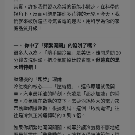
其實，許多我們習以為常的節能小撇步，在科學的
視角下，反而可能是讓你多花錢的元兇。今天，我
們就來破解這些冷氣省電的迷思，用科學為你的家
庭品質升級！
一、 你中了「頻繁開關」的陷阱了嗎？
很多人以為，「隨手關冷氣」是美德，離開房間 20
分鐘去洗個澡，把冷氣關掉比較省電。
但這真的是
大錯特錯！
壓縮機的「起步」理論
冷氣機的核心——「壓縮機」，運作原理就像開
車。汽車最耗油的時刻，永遠是「起步加速」的瞬
間。冷氣機在啟動的當下，需要消耗極大的電力來
帶動壓縮機運轉，根據測試，這個「啟動電流」往
往是冷氣正常運轉時的
3 到 5 倍
。
如果你頻繁地開開關關，就等於讓冷氣機不斷地經
歷最耗電的「啟動階段」。這樣不僅無法節能，還