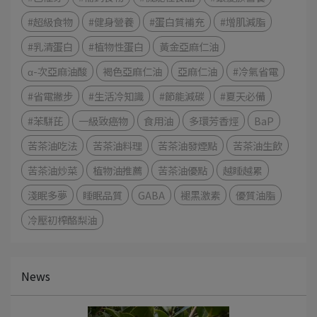
#超級食物
#健身營養
#蛋白質補充
#增肌減脂
#乳清蛋白
#植物性蛋白
黃金亞麻仁油
α-次亞麻油酸
褐色亞麻仁油
亞麻仁油
#冷氣省電
#省電撇步
#生活冷知識
#節能減碳
#夏天必備
#苯駢芘
一級致癌物
食用油
多環芳香烴
BaP
苦茶油吃法
苦茶油料理
苦茶油發煙點
苦茶油生飲
苦茶油炒菜
植物油推薦
苦茶油優點
越睡越累
淺眠多夢
睡眠品質
GABA
褪黑激素
優質油脂
冷壓初榨酪梨油
News