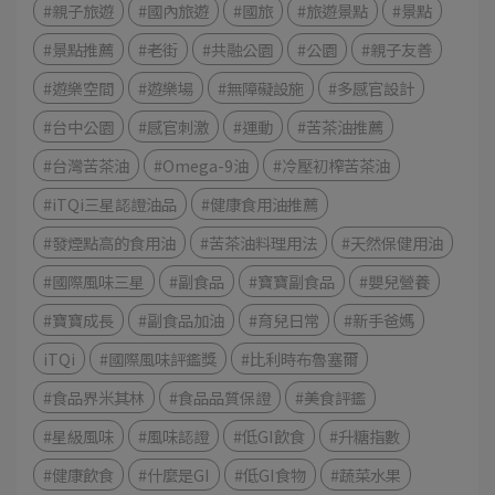
#親子旅遊
#國內旅遊
#國旅
#旅遊景點
#景點
#景點推薦
#老街
#共融公園
#公園
#親子友善
#遊樂空間
#遊樂場
#無障礙設施
#多感官設計
#台中公園
#感官刺激
#運動
#苦茶油推薦
#台灣苦茶油
#Omega-9油
#冷壓初榨苦茶油
#iTQi三星認證油品
#健康食用油推薦
#發煙點高的食用油
#苦茶油料理用法
#天然保健用油
#國際風味三星
#副食品
#寶寶副食品
#嬰兒營養
#寶寶成長
#副食品加油
#育兒日常
#新手爸媽
iTQi
#國際風味評鑑獎
#比利時布魯塞爾
#食品界米其林
#食品品質保證
#美食評鑑
#星級風味
#風味認證
#低GI飲食
#升糖指數
#健康飲食
#什麼是GI
#低GI食物
#蔬菜水果