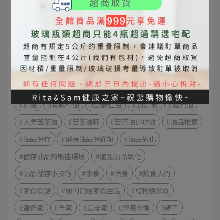
#天然植物油
#苦茶油選購指南
#如何選擇優質的苦茶油
#苦茶油炒菜、炸菜
#苦茶油品牌推薦
#12星座
#春天
#美食指南
#吃貨星座指南
#櫻花
#水瓶座
#春天怎麼吃
#星座運勢
#春天飲食
#omega-3
#鮭魚
#堅果
#Omega-3脂肪酸
#心血管健康
#Omega-3健康益處
#好油
#紫蘇籽油
#亞麻仁油
#24節氣
#酪梨油
#大果苦茶油
#苦茶油籽
#苦茶油的功效
#油品推薦
#油品保存
#延長油品保鮮期
#油品氧化
#儲存油品的最佳環境
#避免油品氧化
#油品儲存小技巧
#素食
#蔬食
#飲食入門
#素食食譜
#如何開始素食生活
#植物性飲食
#蛋奶素
#全素
#五辛素
#營養均衡
#親子