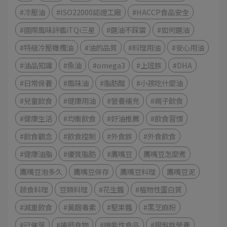
#冷壓油
#ISO22000認證工廠
#HACCP食品安全
#國際風味評鑑iTQi三星
#選油不踩雷
#如何選油
#特級冷壓橄欖油
#油的品質
#料理用油
#安心用油
#油品知識
#魚油
#omega3
#上班族
#DHA
#日常保養
#風味油
#脂肪酸
#小孩吃什麼油
#兒童飲食
#健康用油
#營養補充
#親子飲食
#健康生活
#均衡飲食
#好油推薦
#飲食習慣
#飲食觀念
#飲食控制
#外食族
#外食飲食
#健康油脂
#優質脂肪
#鷹嘴豆
鷹嘴豆怎麼煮
鷹嘴豆泡多久
鷹嘴豆保存
鷹嘴豆料理
鷹嘴豆泥
蔬食料理
豆類料理
#花生醬
#植物性蛋白質
#減重飲食
#黃麴毒素
#堅果醬
#黑芝麻粉
#已催芽
#補鈣食物
#機能性食品
#銀髮族營養