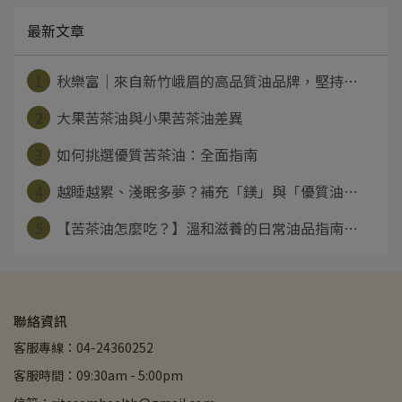
最新文章
1
秋樂富｜來自新竹峨眉的高品質油品牌，堅持⋯
2
大果苦茶油與小果苦茶油差異
3
如何挑選優質苦茶油：全面指南
4
越睡越累、淺眠多夢？補充「鎂」與「優質油⋯
5
【苦茶油怎麼吃？】溫和滋養的日常油品指南⋯
聯絡資訊
客服專線：04-24360252
客服時間：09:30am - 5:00pm