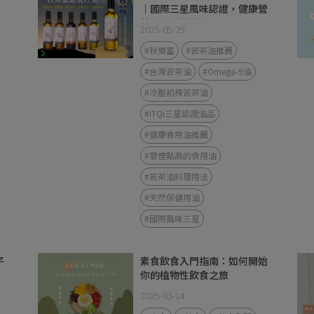
｜國際三星風味認證，健康營
養的苦茶油首選
2025-05-29
#秋樂富
#苦茶油推薦
#台灣苦茶油
#Omega-9油
#冷壓初榨苦茶油
#iTQi三星認證油品
#健康食用油推薦
#發煙點高的食用油
#苦茶油料理用法
#天然保健用油
#國際風味三星
子
素食飲食入門指南：如何開始
你的植物性飲食之旅
2025-03-14