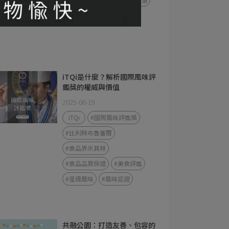
iTQi是什麼？解析國際風味評
鑑獎的權威與價值
2025-06-19
iTQi
#國際風味評鑑獎
#比利時布魯塞爾
#食品界米其林
#食品品質保證
#美食評鑑
#星級風味
#風味認證
共融公園：打造友善、包容的