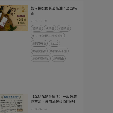
如何挑選優質苦茶油：全面指
南
2024-12-06
苦茶油
秋樂富
#苦茶油
#100%冷壓初榨苦茶油
#健康美食
#油品
#健康油品
#小果苦茶油
#如何選好油
#赤柯山
【苯駢芘是什麼？】一級致癌
物來源、食用油超標原因與4
招日常防護全攻略
2026-07-24