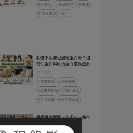
#苯駢芘
一級致癌物
食用油
多環芳香烴
BaP
乳糖不耐症也能喝蛋白粉？植
物性蛋白與乳清蛋白差異全解
析
2026-05-11
#健康飲食
#健身營養
#蛋白質補充
#增肌減脂
#乳清蛋白
#植物性蛋白
鷹嘴豆怎麼煮？泡多久、保存
方式一次看懂
2026-05-06