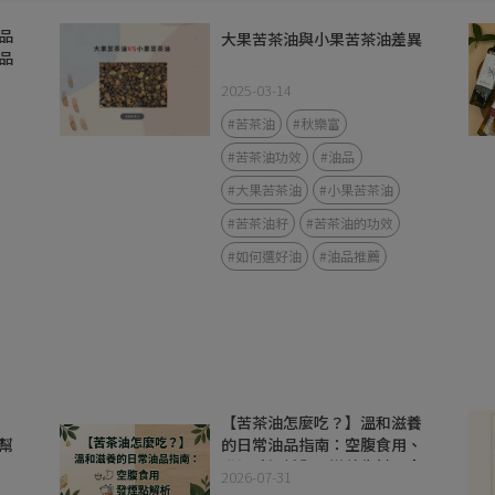
品
大果苦茶油與小果苦茶油差異
品
2025-03-14
#苦茶油
#秋樂富
#苦茶油功效
#油品
#大果苦茶油
#小果苦茶油
#苦茶油籽
#苦茶油的功效
#如何選好油
#油品推薦
【苦茶油怎麼吃？】溫和滋養
幫
的日常油品指南：空腹食用、
？
發煙點解析與 3 道養生料理食
2026-07-31
譜