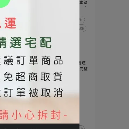
到銀髮族都能安心食用。本篇
解析南瓜籽油的營養價值、吃
2025-09-12
法建議與飲食應用，幫助你找
到最適合的好油選擇。
#苦茶油
#副食品
#橄欖油
南瓜籽油
#南瓜籽
#銀髮族
#鋅
#葉酸
#女性
#養生油
苦茶油 vs 橄欖油差異｜發煙
點、營養價值、料理方式完整
解析
2025-09-04
#苦茶油
#橄欖油
苦茶油 vs 橄欖油
苦茶油與橄欖油差異
苦茶油功效
橄欖油功效
苦茶油營養價值
橄欖油營養價值
東方橄欖油