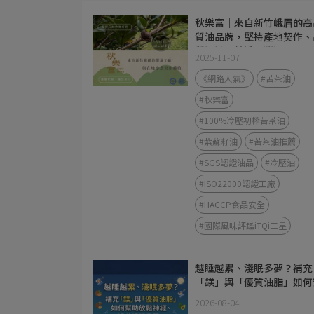
秋樂富｜來自新竹峨眉的高
質油品牌，堅持產地契作、
質認證、純淨可溯源
2025-11-07
《網路人氣》
#苦茶油
#秋樂富
#100%冷壓初榨苦茶油
#紫蘇籽油
#苦茶油推薦
#SGS認證油品
#冷壓油
#ISO22000認證工廠
#HACCP食品安全
#國際風味評鑑iTQi三星
越睡越累、淺眠多夢？補充
「鎂」與「優質油脂」如何
助放鬆神經、提升睡眠品質
2026-08-04