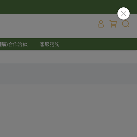
團購)合作洽談
客服諮詢