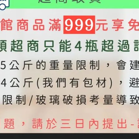
搞
在意的幾件事，一次幫你整理
清楚
2026-02-05
#橄欖油
#選油不踩雷
#如何選油
#特級冷壓橄欖油
#油的品質
#料理用油
#安心用油
#油品知識
握
日常保健必備：Omega-3、
水
Omega-6、Omega-9 的差異
。
與食物來源
2025-09-05
《網路人氣》
Omega-3
薦
Omega-6
Omega-9
Omega 脂肪酸差異
Omega 食物來源
Omega-3 含量食物
Omega-6 含量食物