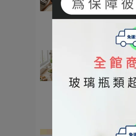
#omega3
#黑芝麻粉
#已催芽
#補鈣食物
#機能性食品
#銀髮族營養
#超級食物
【外食族怎麼補充好油？最
單的3種方法】
2026-04-17
#苦茶油
#健康飲食
#橄欖油
#omega3
#均衡飲食
#飲食控制
#外食族
#外食飲食
#健康油脂
#優質脂肪
紫蘇籽油 vs 魚油｜哪個