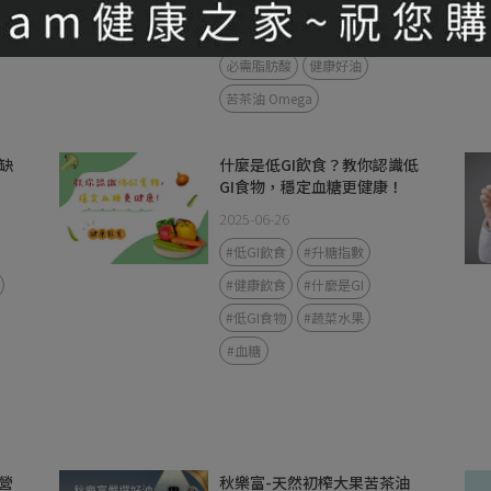
Omega-9 含量食物
必需脂肪酸
健康好油
苦茶油 Omega
缺
什麼是低GI飲食？教你認識低
GI食物，穩定血糖更健康！
2025-06-26
#低GI飲食
#升糖指數
#健康飲食
#什麼是GI
#低GI食物
#蔬菜水果
#血糖
營
秋樂富-天然初榨大果苦茶油