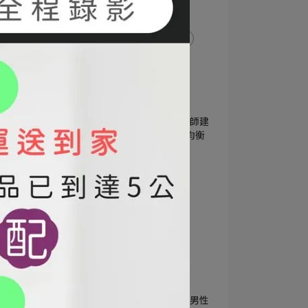
#鷹嘴豆
鷹嘴豆怎麼煮
鷹嘴豆泡多久
鷹嘴豆保存
鷹嘴豆料理
鷹嘴豆泥
蔬食料理
豆類料理
小孩吃什麼油最好？營養師建
議這3種關鍵油脂，幫助均衡
補充！
2026-04-07
#苦茶油
#紫蘇籽油
#橄欖油
#小孩吃什麼油
#兒童飲食
#健康用油
#營養補充
#親子飲食
#健康生活
#均衡飲食
南瓜籽油適合誰？女性、男性