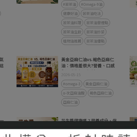
#苦茶油
#Omega-9油
健康好油
苦茶油吃法
苦茶油料理
苦茶油發煙點
苦茶油生飲
苦茶油炒菜
植物油推薦
苦茶油優點
氣
黃金亞麻仁油vs.褐色亞麻仁
這
油：價格差很大?營養、口感
與選購指標全解析
2026-05-15
#omega-3
黃金亞麻仁油
α-次亞麻油酸
褐色亞麻仁油
亞麻仁油
一
花生醬健康嗎？營養成分、保
？
存方式與常見迷思整理
2026-05-07