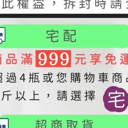
#健康飲食
#花生醬
#植物性蛋白質
#減重飲食
#黃麴毒素
#堅果醬
簡
【每天一匙好油差在哪？紫蘇
籽油、苦茶油長期補充解析】
2026-04-16
#苦茶油
#紫蘇籽油
#健康飲食
#橄欖油
#日常保養
#好油推薦
#飲食習慣
#飲食觀念
選油不踩雷：多數人買油前最