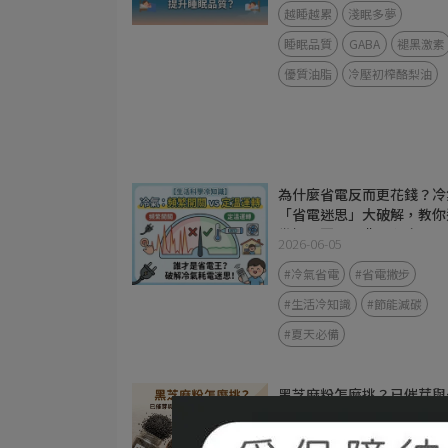
越睡越累
淺眠多夢
睡眠品質
GABA
褪黑激素
優質油脂
冷壓初榨酪梨油
為什麼省電反而更花錢？冷
「省電迷思」大破解，教你
幾招，夏天電費不心疼
2026-06-05
#冷氣省電
#省電撇步
#生活冷知識
#節能減碳
#夏天必備
黑芝麻粉怎麼挑？已催芽與
般研磨粉的營養差別是什麼
2026-05-08