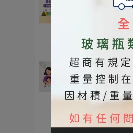
Omega-3 效果最好？一次
懂怎麼選！
2026-04-02
#紫蘇籽油
#素食
#魚油
#omega3
#上班族
#DHA
#日常保養
#風味油
#脂肪酸
哺乳媽媽月子餐怎麼吃？掌
高蛋白、優質油脂、蔬果與
分攝取，就能幫助奶水分泌
2025-09-11
#100%冷壓初榨苦茶油
月子餐怎麼選
月子餐食材推
坐月子飲食
苦茶油月子餐
健康月子餐料理
月子餐用油
麻油