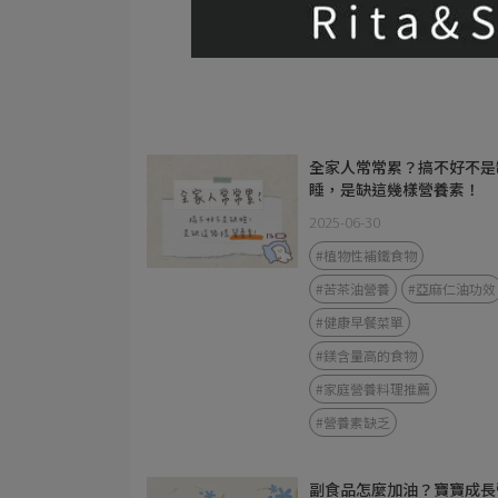
全家人常常累？搞不好不是
睡，是缺這幾樣營養素！
2025-06-30
#植物性補鐵食物
#苦茶油營養
#亞麻仁油功效
#健康早餐菜單
#鎂含量高的食物
#家庭營養料理推薦
#營養素缺乏
副食品怎麼加油？寶寶成長