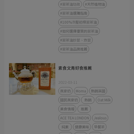
#苦茶油功效
#天然植物油
#苦茶油選購指南
#100%冷壓初榨苦茶油
#如何選擇優質的苦茶油
#苦茶油炒菜、炸菜
#苦茶油品牌推薦
素食文青好食推薦
2022-03-11
燕麥奶
Moma
熱銷英國
國民燕麥奶
熱銷
Oat Milk
美食情報
推薦
ACE TEA LONDON
Jealous
純素
健康美味
早餐茶