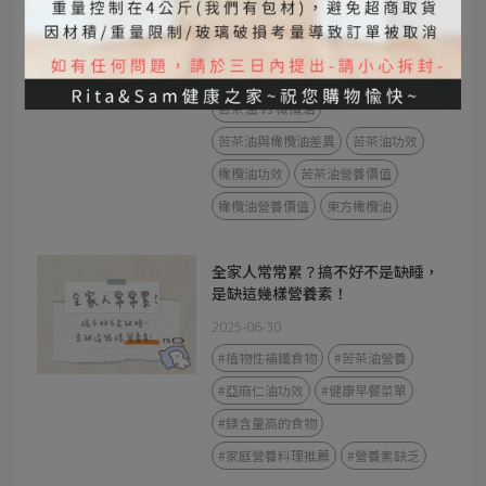
營養價值、料理方式完整解析
2025-09-04
#苦茶油
#橄欖油
苦茶油 vs 橄欖油
苦茶油與橄欖油差異
苦茶油功效
橄欖油功效
苦茶油營養價值
橄欖油營養價值
東方橄欖油
全家人常常累？搞不好不是缺睡，
是缺這幾樣營養素！
2025-06-30
#植物性補鐵食物
#苦茶油營養
#亞麻仁油功效
#健康早餐菜單
#鎂含量高的食物
#家庭營養料理推薦
#營養素缺乏