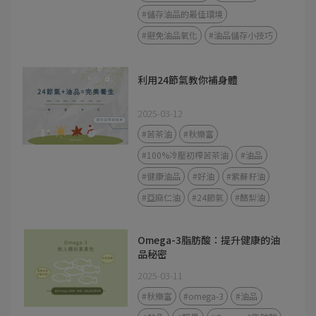
#儲存油品的最佳環境
#避免油品氧化
#油品儲存小技巧
利用24節氣教你補身體
2025-03-12
#苦茶油
#秋樂富
#100%冷壓初榨苦茶油
#油品
#健康油品
#好油
#紫蘇籽油
#亞麻仁油
#24節氣
#酪梨油
Omega-3脂肪酸：提升健康的油
品秘密
2025-03-11
#秋樂富
#omega-3
#油品