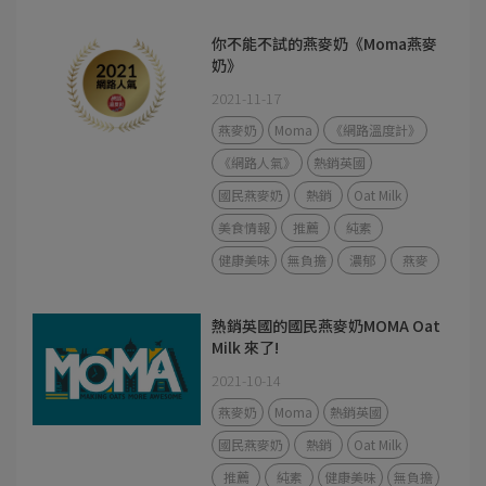
你不能不試的燕麥奶《Moma燕麥
奶》
2021-11-17
燕麥奶
Moma
《網路溫度計》
《網路人氣》
熱銷英國
國民燕麥奶
熱銷
Oat Milk
美食情報
推薦
純素
健康美味
無負擔
濃郁
燕麥
熱銷英國的國民燕麥奶MOMA Oat
Milk 來了!
2021-10-14
燕麥奶
Moma
熱銷英國
國民燕麥奶
熱銷
Oat Milk
推薦
純素
健康美味
無負擔