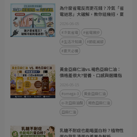
為什麼省電反而更花錢？冷氣「省
電迷思」大破解，教你這幾招，夏
天電費不心疼
2026-06-05
#冷氣省電
#省電撇步
#生活冷知識
#節能減碳
#夏天必備
黃金亞麻仁油vs.褐色亞麻仁油：
價格差很大?營養、口感與選購指
標全解析
2026-05-15
#omega-3
黃金亞麻仁油
α-次亞麻油酸
褐色亞麻仁油
亞麻仁油
乳糖不耐症也能喝蛋白粉？植物性
蛋白與乳清蛋白差異全解析