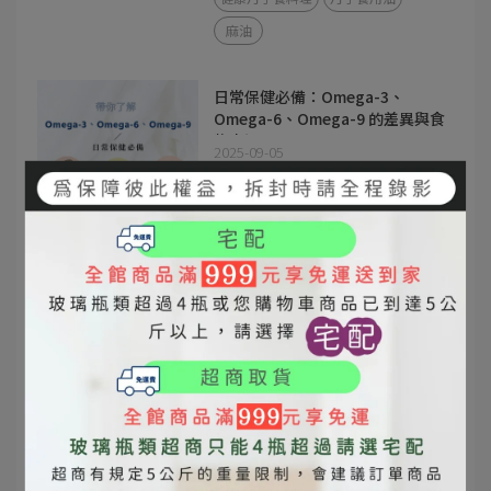
麻油
日常保健必備：Omega-3、
Omega-6、Omega-9 的差異與食
物來源
2025-09-05
《網路人氣》
Omega-3
Omega-6
Omega-9
Omega 脂肪酸差異
Omega 食物來源
Omega-3 含量食物
Omega-6 含量食物
Omega-9 含量食物
必需脂肪酸
健康好油
苦茶油 Omega
苦茶油 vs 橄欖油差異｜發煙點、