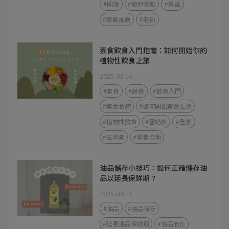
#國旅
#旅遊景點
#景點
#景點推薦
#老街
素食飲食入門指南：如何開始你的
植物性飲食之旅
2025-03-14
#素食
#蔬食
#飲食入門
#素食食譜
#如何開始素食生活
#植物性飲食
#蛋奶素
#全素
#五辛素
#營養均衡
油品儲存小技巧：如何正確儲存油
品以延長保鮮期？
2025-03-14
#油品
#油品保存
#延長油品保鮮期
#油品氧化