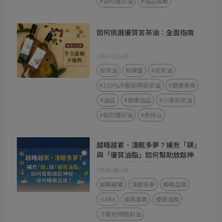
#如何選好油
#油品推薦
如何挑選優質苦茶油：全面指南
2024-12-06
苦茶油
秋樂富
#苦茶油
#100%冷壓初榨苦茶油
#健康美食
#油品
#健康油品
#小果苦茶油
#如何選好油
#赤柯山
越睡越累、淺眠多夢？補充「鎂」
與「優質油脂」如何幫助放鬆神
經、提升睡眠品質？
2026-08-04
越睡越累
淺眠多夢
睡眠品質
GABA
褪黑激素
優質油脂
冷壓初榨酪梨油