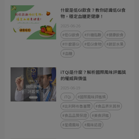
什麼是低GI飲食？教你認識低GI食
物，穩定血糖更健康！
2025-06-26
#低GI飲食
#升糖指數
#健康飲食
#什麼是GI
#低GI食物
#蔬菜水果
#血糖
iTQi是什麼？解析國際風味評鑑獎
的權威與價值
2025-06-19
iTQi
#國際風味評鑑獎
#比利時布魯塞爾
#食品界米其林
#食品品質保證
#美食評鑑
#星級風味
#風味認證