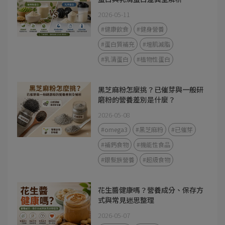
2026-05-11
#健康飲食
#健身營養
#蛋白質補充
#增肌減脂
#乳清蛋白
#植物性蛋白
黑芝麻粉怎麼挑？已催芽與一般研
磨粉的營養差別是什麼？
2026-05-08
#omega3
#黑芝麻粉
#已催芽
#補鈣食物
#機能性食品
#銀髮族營養
#超級食物
花生醬健康嗎？營養成分、保存方
式與常見迷思整理
2026-05-07