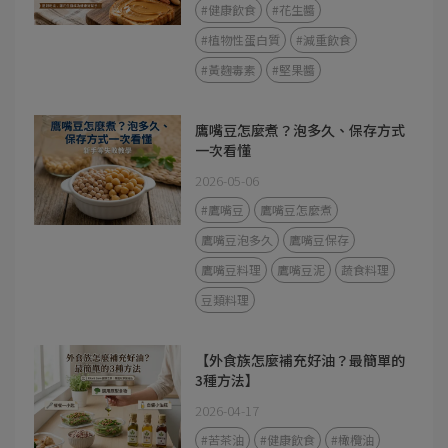
#健康飲食
#花生醬
#植物性蛋白質
#減重飲食
#黃麴毒素
#堅果醬
鷹嘴豆怎麼煮？泡多久、保存方式
一次看懂
2026-05-06
#鷹嘴豆
鷹嘴豆怎麼煮
鷹嘴豆泡多久
鷹嘴豆保存
鷹嘴豆料理
鷹嘴豆泥
蔬食料理
豆類料理
【外食族怎麼補充好油？最簡單的
3種方法】
2026-04-17
#苦茶油
#健康飲食
#橄欖油