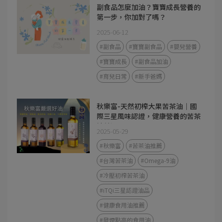
副食品怎麼加油？寶寶成長營養的
第一步，你加對了嗎？
2025-06-12
#副食品
#寶寶副食品
#嬰兒營養
#寶寶成長
#副食品加油
#育兒日常
#新手爸媽
秋樂富-天然初榨大果苦茶油｜國
際三星風味認證，健康營養的苦茶
油首選
2025-05-29
#秋樂富
#苦茶油推薦
#台灣苦茶油
#Omega-9油
#冷壓初榨苦茶油
#iTQi三星認證油品
#健康食用油推薦
#發煙點高的食用油