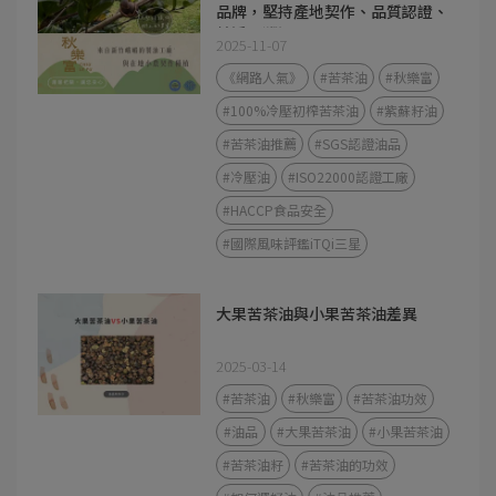
品牌，堅持產地契作、品質認證、
純淨可溯源
2025-11-07
《網路人氣》
#苦茶油
#秋樂富
#100%冷壓初榨苦茶油
#紫蘇籽油
#苦茶油推薦
#SGS認證油品
#冷壓油
#ISO22000認證工廠
#HACCP食品安全
#國際風味評鑑iTQi三星
大果苦茶油與小果苦茶油差異
2025-03-14
#苦茶油
#秋樂富
#苦茶油功效
#油品
#大果苦茶油
#小果苦茶油
#苦茶油籽
#苦茶油的功效