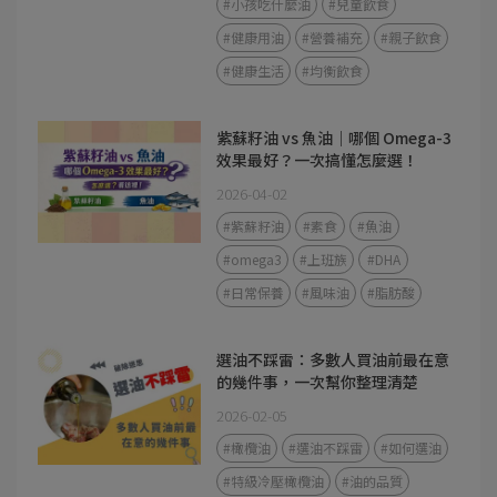
#小孩吃什麼油
#兒童飲食
#健康用油
#營養補充
#親子飲食
#健康生活
#均衡飲食
紫蘇籽油 vs 魚油｜哪個 Omega-3
效果最好？一次搞懂怎麼選！
2026-04-02
#紫蘇籽油
#素食
#魚油
#omega3
#上班族
#DHA
#日常保養
#風味油
#脂肪酸
選油不踩雷：多數人買油前最在意
的幾件事，一次幫你整理清楚
2026-02-05
#橄欖油
#選油不踩雷
#如何選油
#特級冷壓橄欖油
#油的品質