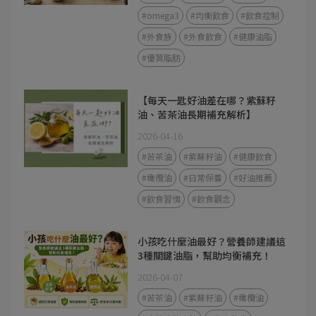
#omega3
#均衡飲食
#飲食控制
#外食族
#外食飲食
#健康油脂
#優質脂肪
【每天一匙好油差在哪？紫蘇籽
油、苦茶油長期補充解析】
2026-04-16
#苦茶油
#紫蘇籽油
#健康飲食
#橄欖油
#日常保養
#好油推薦
#飲食習慣
#飲食觀念
小孩吃什麼油最好？營養師建議這
3種關鍵油脂，幫助均衡補充！
2026-04-07
#苦茶油
#紫蘇籽油
#橄欖油