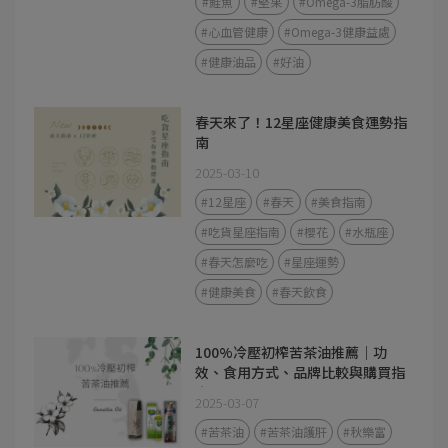
#鮭魚
#堅果
#Omega-3脂肪酸
#心血管健康
#Omega-3健康益處
#健康油品
#好油
春天來了！12星座健康美食運勢指
南
2025-03-10
#12星座
#春天
#美食指南
#吃貨星座指南
#櫻花
#水瓶座
#春天怎麼吃
#星座運勢
#健康美食
#春天飲食
100%冷壓初榨苦茶油推薦｜功
效、食用方式、品牌比較與購買指
南
2025-03-07
#苦茶油
#苦茶油護肝
#秋樂富