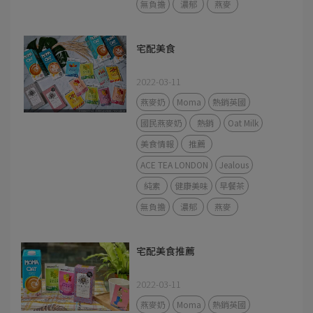
無負擔
濃郁
燕麥
宅配美食
2022-03-11
燕麥奶
Moma
熱銷英國
國民燕麥奶
熱銷
Oat Milk
美食情報
推薦
ACE TEA LONDON
Jealous
純素
健康美味
早餐茶
無負擔
濃郁
燕麥
宅配美食推薦
2022-03-11
燕麥奶
Moma
熱銷英國