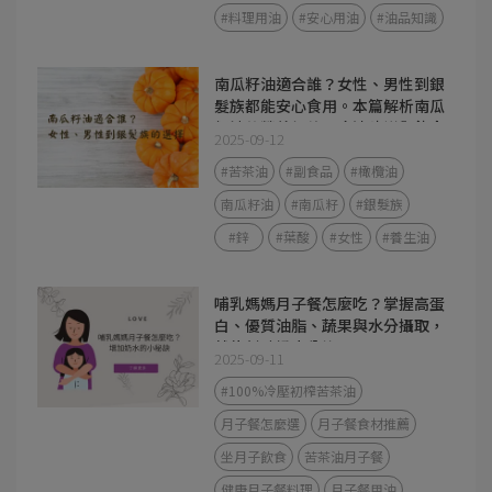
#料理用油
#安心用油
#油品知識
南瓜籽油適合誰？女性、男性到銀
髮族都能安心食用。本篇解析南瓜
籽油的營養價值、吃法建議與飲食
2025-09-12
應用，幫助你找到最適合的好油選
擇。
#苦茶油
#副食品
#橄欖油
南瓜籽油
#南瓜籽
#銀髮族
#鋅
#葉酸
#女性
#養生油
哺乳媽媽月子餐怎麼吃？掌握高蛋
白、優質油脂、蔬果與水分攝取，
就能幫助奶水分泌。
2025-09-11
#100%冷壓初榨苦茶油
月子餐怎麼選
月子餐食材推薦
坐月子飲食
苦茶油月子餐
健康月子餐料理
月子餐用油