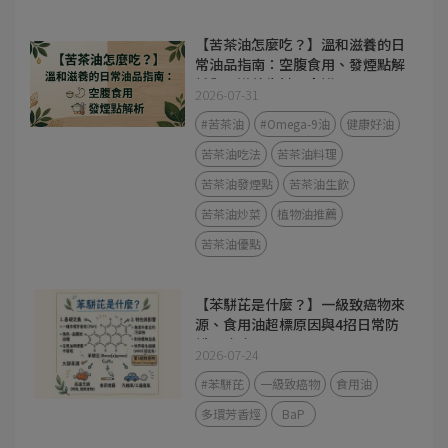
【苦茶油怎麼吃？】溫和滋養的日
常油品指南：空腹食用、發煙點解
析與 3 道養生料理食譜
2026-07-31
#苦茶油
#Omega-9油
健康好油
苦茶油吃法
苦茶油料理
苦茶油發煙點
苦茶油生飲
苦茶油炒菜
植物油推薦
苦茶油優點
【苯駢芘是什麼？】一級致癌物來
源、食用油超標原因與4招日常防
護全攻略
2026-07-24
#苯駢芘
一級致癌物
食用油
多環芳香烴
BaP