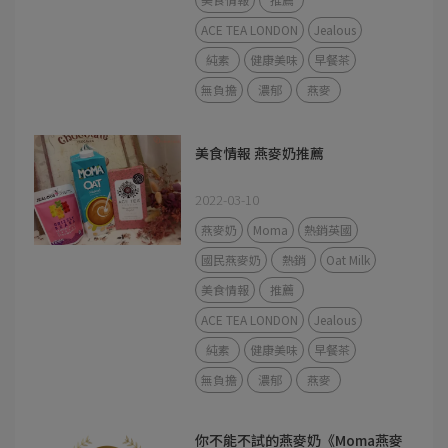
ACE TEA LONDON
Jealous
純素
健康美味
早餐茶
無負擔
濃郁
燕麥
美食情報 燕麥奶推薦
2022-03-10
燕麥奶
Moma
熱銷英國
國民燕麥奶
熱銷
Oat Milk
美食情報
推薦
ACE TEA LONDON
Jealous
純素
健康美味
早餐茶
無負擔
濃郁
燕麥
你不能不試的燕麥奶《Moma燕麥