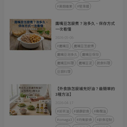
#黃麴毒素
#堅果醬
鷹嘴豆怎麼煮？泡多久、保存方式
一次看懂
2026-05-06
#鷹嘴豆
鷹嘴豆怎麼煮
鷹嘴豆泡多久
鷹嘴豆保存
鷹嘴豆料理
鷹嘴豆泥
蔬食料理
豆類料理
【外食族怎麼補充好油？最簡單的
3種方法】
2026-04-17
#苦茶油
#健康飲食
#橄欖油
#omega3
#均衡飲食
#飲食控制