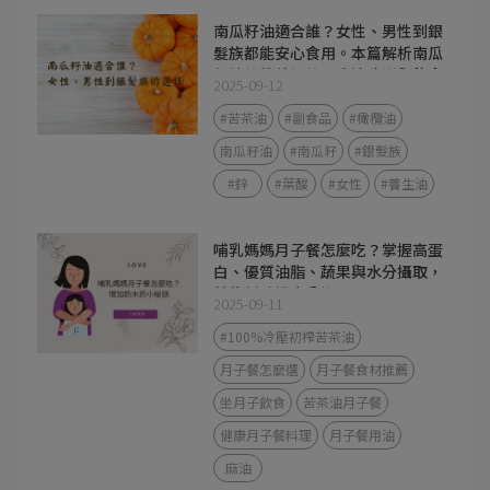
南瓜籽油適合誰？女性、男性到銀
髮族都能安心食用。本篇解析南瓜
籽油的營養價值、吃法建議與飲食
2025-09-12
應用，幫助你找到最適合的好油選
擇。
#苦茶油
#副食品
#橄欖油
南瓜籽油
#南瓜籽
#銀髮族
#鋅
#葉酸
#女性
#養生油
哺乳媽媽月子餐怎麼吃？掌握高蛋
白、優質油脂、蔬果與水分攝取，
就能幫助奶水分泌。
2025-09-11
#100%冷壓初榨苦茶油
月子餐怎麼選
月子餐食材推薦
坐月子飲食
苦茶油月子餐
健康月子餐料理
月子餐用油
麻油