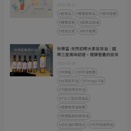
2025-06-12
#副食品
#寶寶副食品
#嬰兒營養
#寶寶成長
#副食品加油
#育兒日常
#新手爸媽
秋樂富-天然初榨大果苦茶油｜國
際三星風味認證，健康營養的苦茶
油首選
2025-05-29
#秋樂富
#苦茶油推薦
#台灣苦茶油
#Omega-9油
#冷壓初榨苦茶油
#iTQi三星認證油品
#健康食用油推薦
#發煙點高的食用油
#苦茶油料理用法
#天然保健用油