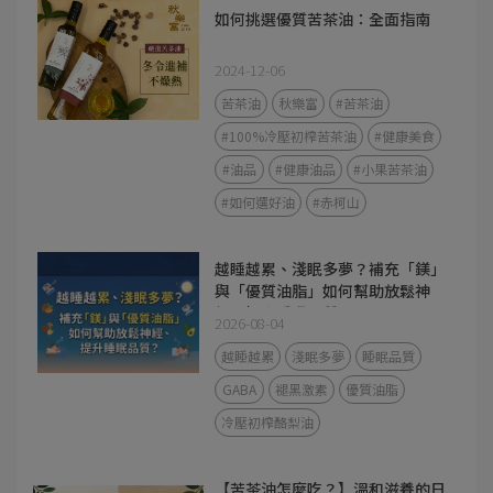
如何挑選優質苦茶油：全面指南
2024-12-06
苦茶油
秋樂富
#苦茶油
#100%冷壓初榨苦茶油
#健康美食
#油品
#健康油品
#小果苦茶油
#如何選好油
#赤柯山
越睡越累、淺眠多夢？補充「鎂」
與「優質油脂」如何幫助放鬆神
經、提升睡眠品質？
2026-08-04
越睡越累
淺眠多夢
睡眠品質
GABA
褪黑激素
優質油脂
冷壓初榨酪梨油
【苦茶油怎麼吃？】溫和滋養的日