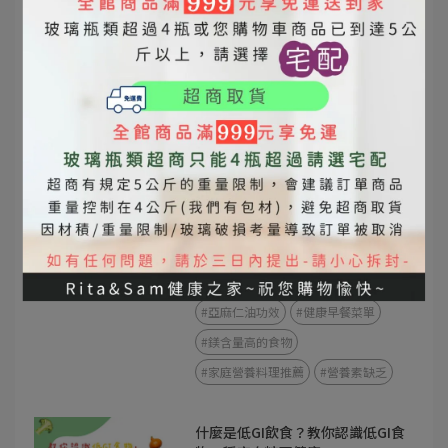
#苦茶油
#橄欖油
苦茶油 vs 橄欖油
苦茶油與橄欖油差異
苦茶油功效
橄欖油功效
苦茶油營養價值
橄欖油營養價值
東方橄欖油
全家人常常累？搞不好不是缺睡，
是缺這幾樣營養素！
2025-06-30
#植物性補鐵食物
#苦茶油營養
#亞麻仁油功效
#健康早餐菜單
#鎂含量高的食物
#家庭營養料理推薦
#營養素缺乏
什麼是低GI飲食？教你認識低GI食