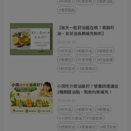
#外食族
#外食飲食
#健康油脂
#優質脂肪
【每天一匙好油差在哪？紫蘇籽
油、苦茶油長期補充解析】
2026-04-16
#苦茶油
#紫蘇籽油
#健康飲食
#橄欖油
#日常保養
#好油推薦
#飲食習慣
#飲食觀念
小孩吃什麼油最好？營養師建議這
3種關鍵油脂，幫助均衡補充！
2026-04-07
#苦茶油
#紫蘇籽油
#橄欖油
#小孩吃什麼油
#兒童飲食
#健康用油
#營養補充
#親子飲食