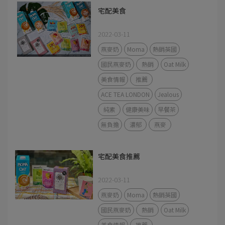
宅配美食
2022-03-11
燕麥奶
Moma
熱銷英國
國民燕麥奶
熱銷
Oat Milk
美食情報
推薦
ACE TEA LONDON
Jealous
純素
健康美味
早餐茶
無負擔
濃郁
燕麥
宅配美食推薦
2022-03-11
燕麥奶
Moma
熱銷英國
國民燕麥奶
熱銷
Oat Milk
美食情報
推薦