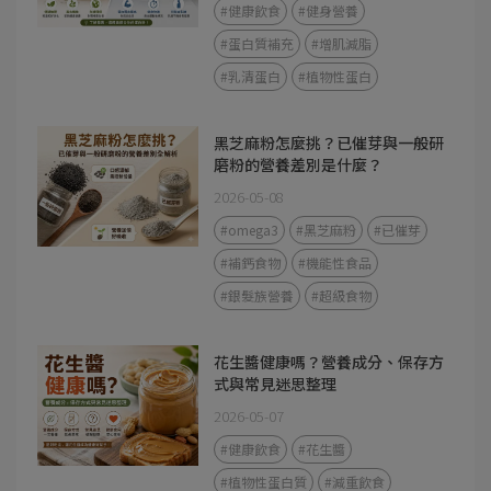
#健康飲食
#健身營養
#蛋白質補充
#增肌減脂
#乳清蛋白
#植物性蛋白
黑芝麻粉怎麼挑？已催芽與一般研
磨粉的營養差別是什麼？
2026-05-08
#omega3
#黑芝麻粉
#已催芽
#補鈣食物
#機能性食品
#銀髮族營養
#超級食物
花生醬健康嗎？營養成分、保存方
式與常見迷思整理
2026-05-07
#健康飲食
#花生醬
#植物性蛋白質
#減重飲食