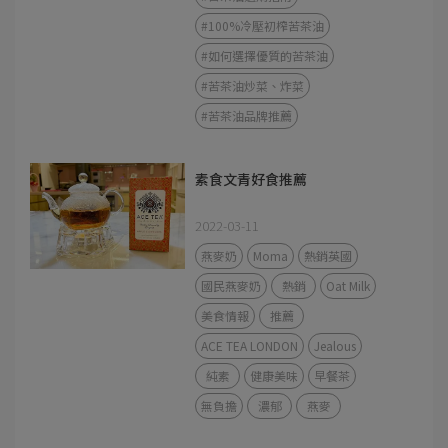
#100%冷壓初榨苦茶油
#如何選擇優質的苦茶油
#苦茶油炒菜、炸菜
#苦茶油品牌推薦
素食文青好食推薦
2022-03-11
燕麥奶
Moma
熱銷英國
國民燕麥奶
熱銷
Oat Milk
美食情報
推薦
ACE TEA LONDON
Jealous
純素
健康美味
早餐茶
無負擔
濃郁
燕麥