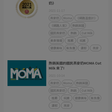
奶》
2021-11-17
燕麥奶
Moma
《網路溫度計》
《網路人氣》
熱銷英國
國民燕麥奶
熱銷
Oat Milk
美食情報
推薦
純素
健康美味
無負擔
濃郁
燕麥
熱銷英國的國民燕麥奶MOMA Oat
Milk 來了!
2021-10-14
燕麥奶
Moma
熱銷英國
國民燕麥奶
熱銷
Oat Milk
推薦
純素
健康美味
無負擔
濃郁
燕麥