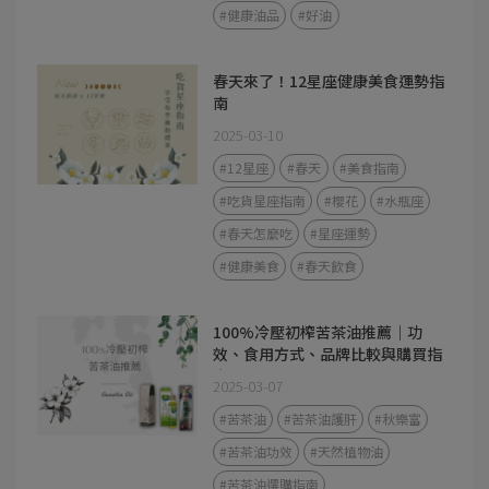
#健康油品
#好油
春天來了！12星座健康美食運勢指
南
2025-03-10
#12星座
#春天
#美食指南
#吃貨星座指南
#櫻花
#水瓶座
#春天怎麼吃
#星座運勢
#健康美食
#春天飲食
100%冷壓初榨苦茶油推薦｜功
效、食用方式、品牌比較與購買指
南
2025-03-07
#苦茶油
#苦茶油護肝
#秋樂富
#苦茶油功效
#天然植物油
#苦茶油選購指南