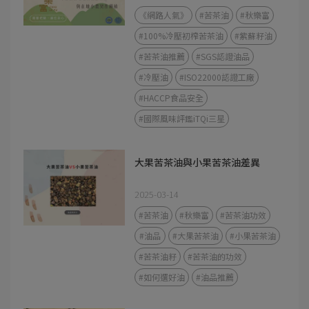
《網路人氣》
#苦茶油
#秋樂富
#100%冷壓初榨苦茶油
#紫蘇籽油
#苦茶油推薦
#SGS認證油品
#冷壓油
#ISO22000認證工廠
#HACCP食品安全
#國際風味評鑑iTQi三星
大果苦茶油與小果苦茶油差異
2025-03-14
#苦茶油
#秋樂富
#苦茶油功效
#油品
#大果苦茶油
#小果苦茶油
#苦茶油籽
#苦茶油的功效
#如何選好油
#油品推薦