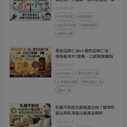
天電費不心疼
2026-06-05
#冷氣省電
#省電撇步
#生活冷知識
#節能減碳
#夏天必備
黃金亞麻仁油vs.褐色亞麻仁油：
價格差很大?營養、口感與選購指
標全解析
2026-05-15
#omega-3
黃金亞麻仁油
α-次亞麻油酸
褐色亞麻仁油
亞麻仁油
乳糖不耐症也能喝蛋白粉？植物性
蛋白與乳清蛋白差異全解析
2026-05-11