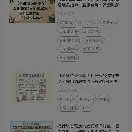
常油品指南：空腹食用、發煙點解
析與 3 道養生料理食譜
2026-07-31
#苦茶油
#Omega-9油
健康好油
苦茶油吃法
苦茶油料理
苦茶油發煙點
苦茶油生飲
苦茶油炒菜
植物油推薦
苦茶油優點
【苯駢芘是什麼？】一級致癌物來
源、食用油超標原因與4招日常防
護全攻略
2026-07-24
#苯駢芘
一級致癌物
食用油
多環芳香烴
BaP
為什麼省電反而更花錢？冷氣「省
電迷思」大破解，教你這幾招，夏