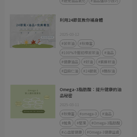
#避免油品氧化
#油品儲存小技巧
利用24節氣教你補身體
2025-03-12
#苦茶油
#秋樂富
#100%冷壓初榨苦茶油
#油品
#健康油品
#好油
#紫蘇籽油
#亞麻仁油
#24節氣
#酪梨油
Omega-3脂肪酸：提升健康的油
品秘密
2025-03-11
#秋樂富
#omega-3
#油品
#鮭魚
#堅果
#Omega-3脂肪酸
#心血管健康
#Omega-3健康益處