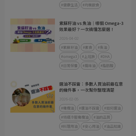
#健康生活
#均衡飲食
紫蘇籽油 vs 魚油｜哪個 Omega-3
效果最好？一次搞懂怎麼選！
2026-04-02
#紫蘇籽油
#素食
#魚油
#omega3
#上班族
#DHA
#日常保養
#風味油
#脂肪酸
選油不踩雷：多數人買油前最在意
的幾件事，一次幫你整理清楚
2026-02-05
#橄欖油
#選油不踩雷
#如何選油
#特級冷壓橄欖油
#油的品質
#料理用油
#安心用油
#油品知識