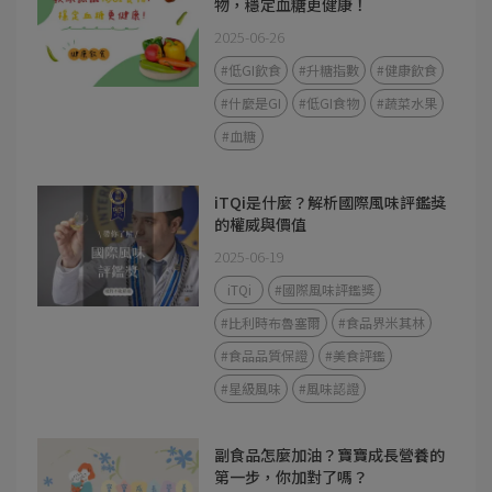
物，穩定血糖更健康！
2025-06-26
#低GI飲食
#升糖指數
#健康飲食
#什麼是GI
#低GI食物
#蔬菜水果
#血糖
iTQi是什麼？解析國際風味評鑑獎
的權威與價值
2025-06-19
iTQi
#國際風味評鑑獎
#比利時布魯塞爾
#食品界米其林
#食品品質保證
#美食評鑑
#星級風味
#風味認證
副食品怎麼加油？寶寶成長營養的
第一步，你加對了嗎？