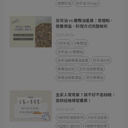
健康好油
苦茶油 Omega
苦茶油 vs 橄欖油差異｜發煙點、
營養價值、料理方式完整解析
2025-09-04
#苦茶油
#橄欖油
苦茶油 vs 橄欖油
苦茶油與橄欖油差異
苦茶油功效
橄欖油功效
苦茶油營養價值
橄欖油營養價值
東方橄欖油
全家人常常累？搞不好不是缺睡，
是缺這幾樣營養素！
2025-06-30
#植物性補鐵食物
#苦茶油營養
#亞麻仁油功效
#健康早餐菜單