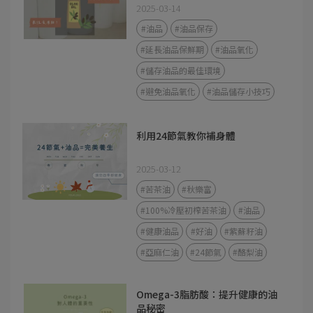
2025-03-14
#油品
#油品保存
#延長油品保鮮期
#油品氧化
#儲存油品的最佳環境
#避免油品氧化
#油品儲存小技巧
利用24節氣教你補身體
2025-03-12
#苦茶油
#秋樂富
#100%冷壓初榨苦茶油
#油品
#健康油品
#好油
#紫蘇籽油
#亞麻仁油
#24節氣
#酪梨油
Omega-3脂肪酸：提升健康的油
品秘密