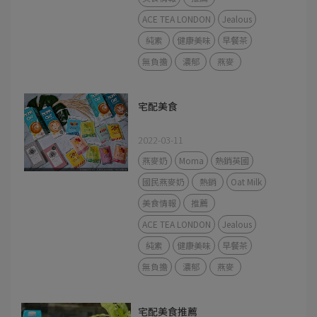
ACE TEA LONDON
Jealous
純素
健康美味
早餐茶
無負擔
濃郁
燕麥
宅配美食
2022-03-11
燕麥奶
Moma
熱銷英國
國民燕麥奶
熱銷
Oat Milk
美食情報
推薦
ACE TEA LONDON
Jealous
純素
健康美味
早餐茶
無負擔
濃郁
燕麥
宅配美食推薦