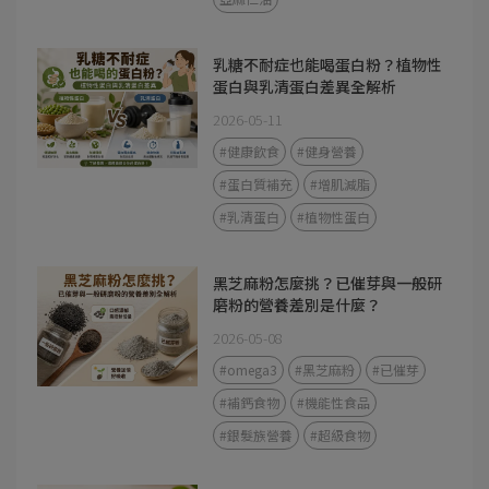
乳糖不耐症也能喝蛋白粉？植物性
蛋白與乳清蛋白差異全解析
2026-05-11
#健康飲食
#健身營養
#蛋白質補充
#增肌減脂
#乳清蛋白
#植物性蛋白
黑芝麻粉怎麼挑？已催芽與一般研
磨粉的營養差別是什麼？
2026-05-08
#omega3
#黑芝麻粉
#已催芽
#補鈣食物
#機能性食品
#銀髮族營養
#超級食物