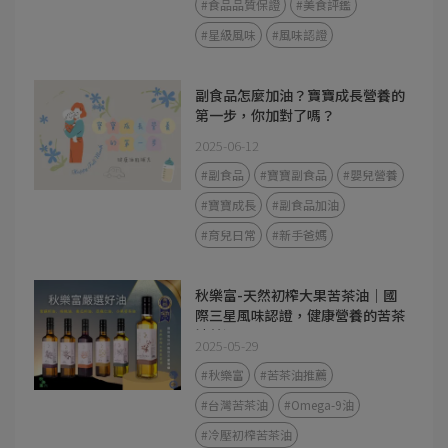
#食品品質保證
#美食評鑑
#星級風味
#風味認證
副食品怎麼加油？寶寶成長營養的
第一步，你加對了嗎？
2025-06-12
#副食品
#寶寶副食品
#嬰兒營養
#寶寶成長
#副食品加油
#育兒日常
#新手爸媽
秋樂富-天然初榨大果苦茶油｜國
際三星風味認證，健康營養的苦茶
油首選
2025-05-29
#秋樂富
#苦茶油推薦
#台灣苦茶油
#Omega-9油
#冷壓初榨苦茶油