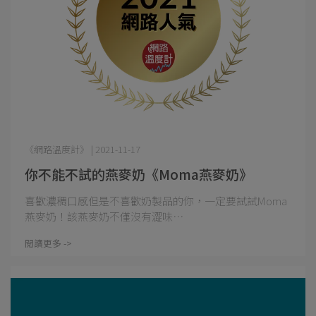
《網路溫度計》 | 2021-11-17
你不能不試的燕麥奶《Moma燕麥奶》
喜歡濃稠口感但是不喜歡奶製品的你，一定要試試Moma
燕麥奶！該燕麥奶不僅沒有澀味⋯
閱讀更多 ->