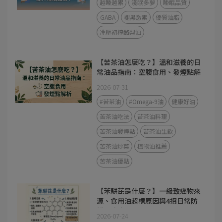
越睡越累
淺眠多夢
睡眠品質
GABA
褪黑激素
優質油脂
冷壓初榨酪梨油
【苦茶油怎麼吃？】溫和滋養的日
常油品指南：空腹食用、發煙點解
析與 3 道養生料理食譜
2026-07-31
#苦茶油
#Omega-9油
健康好油
苦茶油吃法
苦茶油料理
苦茶油發煙點
苦茶油生飲
苦茶油炒菜
植物油推薦
苦茶油優點
【苯駢芘是什麼？】一級致癌物來
源、食用油超標原因與4招日常防
護全攻略
2026-07-24