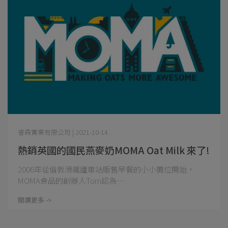
睿森實業有限公司 | 2021-10-14
熱銷英國的國民燕麥奶MOMA Oat Milk 來了!
2006年從倫敦滑鐵廬車站販售早餐的小小攤位開始，
MOMA食品的創辦人Tom認為⋯
閱讀更多 ->