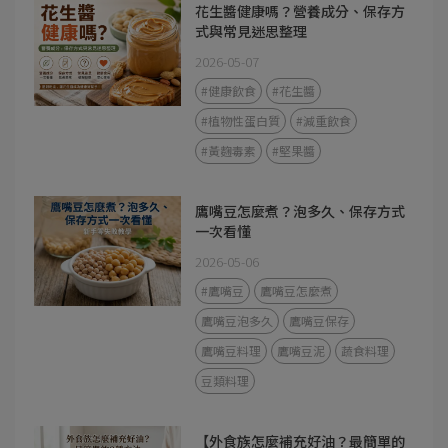
花生醬健康嗎？營養成分、保存方
式與常見迷思整理
2026-05-07
#健康飲食
#花生醬
#植物性蛋白質
#減重飲食
#黃麴毒素
#堅果醬
鷹嘴豆怎麼煮？泡多久、保存方式
一次看懂
2026-05-06
#鷹嘴豆
鷹嘴豆怎麼煮
鷹嘴豆泡多久
鷹嘴豆保存
鷹嘴豆料理
鷹嘴豆泥
蔬食料理
豆類料理
【外食族怎麼補充好油？最簡單的