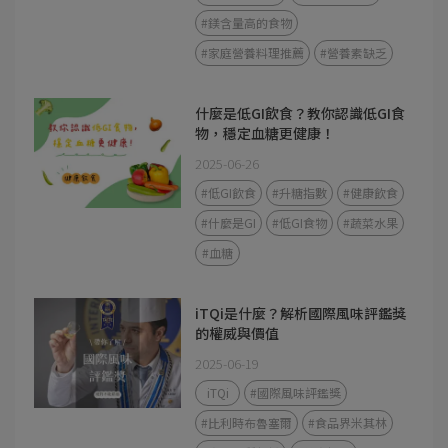
#鎂含量高的食物
#家庭營養料理推薦
#營養素缺乏
什麼是低GI飲食？教你認識低GI食
物，穩定血糖更健康！
2025-06-26
#低GI飲食
#升糖指數
#健康飲食
#什麼是GI
#低GI食物
#蔬菜水果
#血糖
iTQi是什麼？解析國際風味評鑑獎
的權威與價值
2025-06-19
iTQi
#國際風味評鑑獎
#比利時布魯塞爾
#食品界米其林