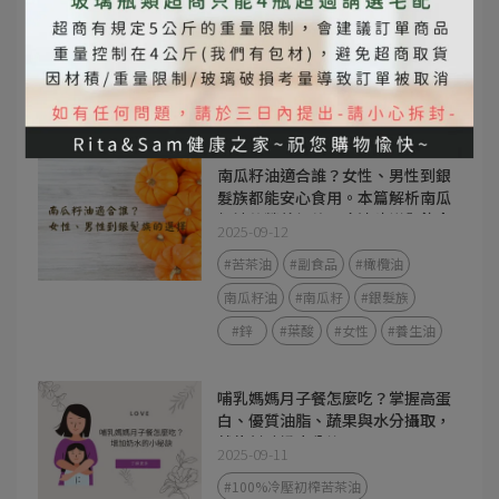
2026-02-05
#橄欖油
#選油不踩雷
#如何選油
#特級冷壓橄欖油
#油的品質
#料理用油
#安心用油
#油品知識
南瓜籽油適合誰？女性、男性到銀
髮族都能安心食用。本篇解析南瓜
籽油的營養價值、吃法建議與飲食
2025-09-12
應用，幫助你找到最適合的好油選
擇。
#苦茶油
#副食品
#橄欖油
南瓜籽油
#南瓜籽
#銀髮族
#鋅
#葉酸
#女性
#養生油
哺乳媽媽月子餐怎麼吃？掌握高蛋
白、優質油脂、蔬果與水分攝取，
就能幫助奶水分泌。
2025-09-11
#100%冷壓初榨苦茶油