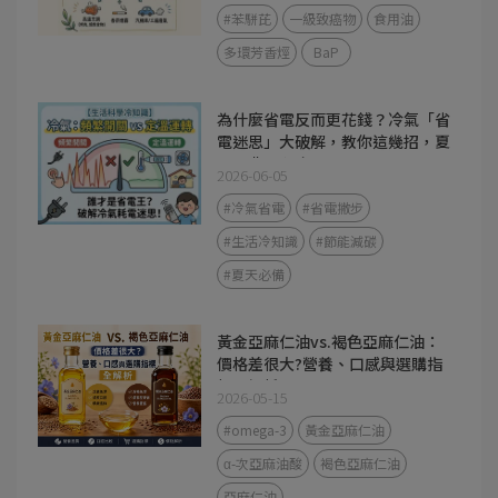
#苯駢芘
一級致癌物
食用油
多環芳香烴
BaP
為什麼省電反而更花錢？冷氣「省
電迷思」大破解，教你這幾招，夏
天電費不心疼
2026-06-05
#冷氣省電
#省電撇步
#生活冷知識
#節能減碳
#夏天必備
黃金亞麻仁油vs.褐色亞麻仁油：
價格差很大?營養、口感與選購指
標全解析
2026-05-15
#omega-3
黃金亞麻仁油
α-次亞麻油酸
褐色亞麻仁油
亞麻仁油