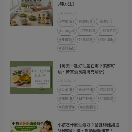
3種方法】
2026-04-17
#苦茶油
#健康飲食
#橄欖油
#omega3
#均衡飲食
#飲食控制
#外食族
#外食飲食
#健康油脂
#優質脂肪
【每天一匙好油差在哪？紫蘇籽
油、苦茶油長期補充解析】
2026-04-16
#苦茶油
#紫蘇籽油
#健康飲食
#橄欖油
#日常保養
#好油推薦
#飲食習慣
#飲食觀念
小孩吃什麼油最好？營養師建議這
3種關鍵油脂，幫助均衡補充！