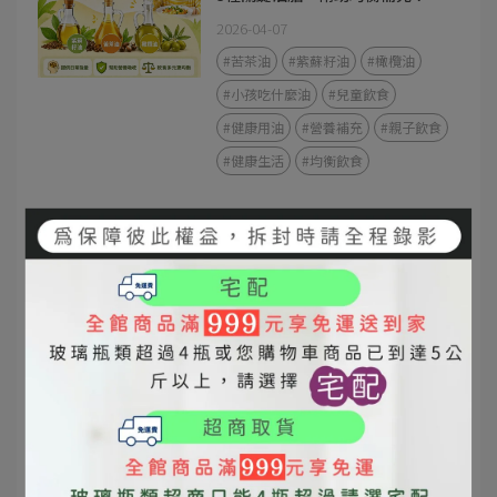
2026-04-07
#苦茶油
#紫蘇籽油
#橄欖油
#小孩吃什麼油
#兒童飲食
#健康用油
#營養補充
#親子飲食
#健康生活
#均衡飲食
紫蘇籽油 vs 魚油｜哪個 Omega-3
效果最好？一次搞懂怎麼選！
2026-04-02
#紫蘇籽油
#素食
#魚油
#omega3
#上班族
#DHA
#日常保養
#風味油
#脂肪酸
選油不踩雷：多數人買油前最在意
的幾件事，一次幫你整理清楚