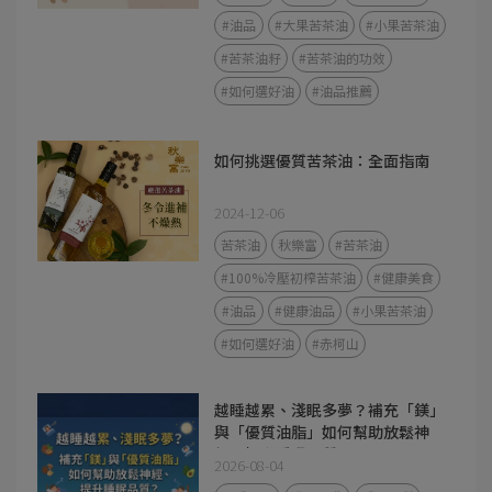
#油品
#大果苦茶油
#小果苦茶油
#苦茶油籽
#苦茶油的功效
#如何選好油
#油品推薦
如何挑選優質苦茶油：全面指南
2024-12-06
苦茶油
秋樂富
#苦茶油
#100%冷壓初榨苦茶油
#健康美食
#油品
#健康油品
#小果苦茶油
#如何選好油
#赤柯山
越睡越累、淺眠多夢？補充「鎂」
與「優質油脂」如何幫助放鬆神
經、提升睡眠品質？
2026-08-04