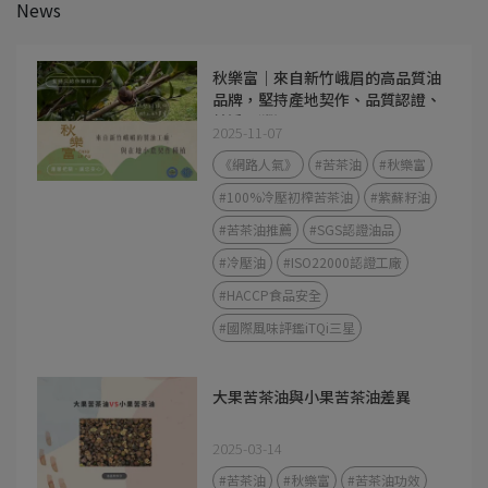
News
秋樂富｜來自新竹峨眉的高品質油
品牌，堅持產地契作、品質認證、
純淨可溯源
2025-11-07
《網路人氣》
#苦茶油
#秋樂富
#100%冷壓初榨苦茶油
#紫蘇籽油
#苦茶油推薦
#SGS認證油品
#冷壓油
#ISO22000認證工廠
#HACCP食品安全
#國際風味評鑑iTQi三星
大果苦茶油與小果苦茶油差異
2025-03-14
#苦茶油
#秋樂富
#苦茶油功效