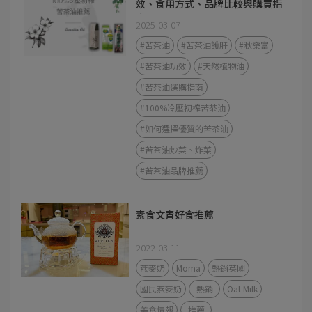
效、食用方式、品牌比較與購買指
南
2025-03-07
#苦茶油
#苦茶油護肝
#秋樂富
#苦茶油功效
#天然植物油
#苦茶油選購指南
#100%冷壓初榨苦茶油
#如何選擇優質的苦茶油
#苦茶油炒菜、炸菜
#苦茶油品牌推薦
素食文青好食推薦
2022-03-11
燕麥奶
Moma
熱銷英國
國民燕麥奶
熱銷
Oat Milk
美食情報
推薦