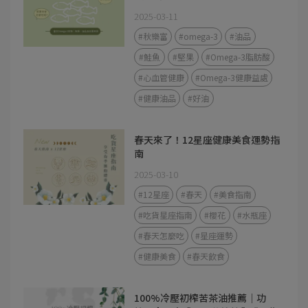
2025-03-11
#秋樂富
#omega-3
#油品
#鮭魚
#堅果
#Omega-3脂肪酸
#心血管健康
#Omega-3健康益處
#健康油品
#好油
春天來了！12星座健康美食運勢指
南
2025-03-10
#12星座
#春天
#美食指南
#吃貨星座指南
#櫻花
#水瓶座
#春天怎麼吃
#星座運勢
#健康美食
#春天飲食
100%冷壓初榨苦茶油推薦｜功