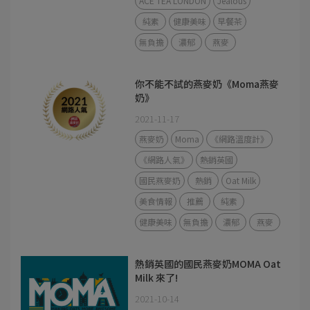
ACE TEA LONDON
Jealous
純素
健康美味
早餐茶
無負擔
濃郁
燕麥
你不能不試的燕麥奶《Moma燕麥
奶》
2021-11-17
燕麥奶
Moma
《網路溫度計》
《網路人氣》
熱銷英國
國民燕麥奶
熱銷
Oat Milk
美食情報
推薦
純素
健康美味
無負擔
濃郁
燕麥
熱銷英國的國民燕麥奶MOMA Oat
Milk 來了!
2021-10-14