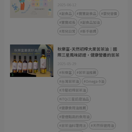
2025-06-12
#副食品
#寶寶副食品
#嬰兒營養
#寶寶成長
#副食品加油
#育兒日常
#新手爸媽
秋樂富-天然初榨大果苦茶油｜國
際三星風味認證，健康營養的苦茶
油首選
2025-05-29
#秋樂富
#苦茶油推薦
#台灣苦茶油
#Omega-9油
#冷壓初榨苦茶油
#iTQi三星認證油品
#健康食用油推薦
#發煙點高的食用油
#苦茶油料理用法
#天然保健用油