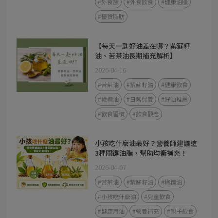
#外食族
#外食飲食
#健康油脂
#優質脂肪
【每天一匙好油差在哪？紫蘇籽
油、苦茶油長期補充解析】
2026-04-16
#苦茶油
#紫蘇籽油
#健康飲食
#橄欖油
#日常保養
#好油推薦
#飲食習慣
#飲食觀念
小孩吃什麼油最好？營養師建議這
3種關鍵油脂，幫助均衡補充！
2026-04-07
#苦茶油
#紫蘇籽油
#橄欖油
#小孩吃什麼油
#兒童飲食
#健康用油
#營養補充
#親子飲食