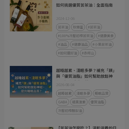
如何挑選優質苦茶油：全面指南
2024-12-06
苦茶油
秋樂富
#苦茶油
#100%冷壓初榨苦茶油
#健康美食
#油品
#健康油品
#小果苦茶油
#如何選好油
#赤柯山
越睡越累、淺眠多夢？補充「鎂」
與「優質油脂」如何幫助放鬆神
經、提升睡眠品質？
2026-08-04
越睡越累
淺眠多夢
睡眠品質
GABA
褪黑激素
優質油脂
冷壓初榨酪梨油
【苦茶油怎麼吃？】溫和滋養的日