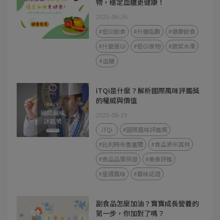
物，穩定血糖更健康！
2025-06-26
#低GI飲食
#升糖指數
#健康飲食
#什麼是GI
#低GI食物
#蔬菜水果
#血糖
iTQi是什麼？解析國際風味評鑑獎
的權威與價值
2025-06-19
iTQi
#國際風味評鑑獎
#比利時布魯塞爾
#食品界米其林
#食品品質保證
#美食評鑑
#星級風味
#風味認證
副食品怎麼加油？寶寶成長營養的
第一步，你加對了嗎？