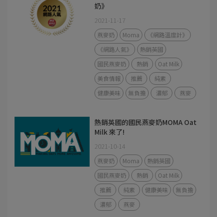
奶》
2021-11-17
燕麥奶
Moma
《網路溫度計》
《網路人氣》
熱銷英國
國民燕麥奶
熱銷
Oat Milk
美食情報
推薦
純素
健康美味
無負擔
濃郁
燕麥
熱銷英國的國民燕麥奶MOMA Oat
Milk 來了!
2021-10-14
燕麥奶
Moma
熱銷英國
國民燕麥奶
熱銷
Oat Milk
推薦
純素
健康美味
無負擔
濃郁
燕麥