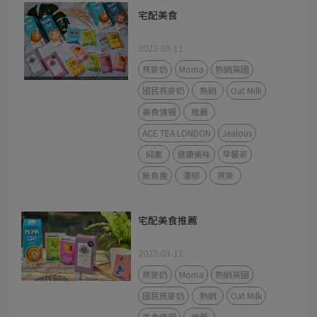
宅配美食
2022-03-11
燕麥奶
Moma
熱銷英國
國民燕麥奶
熱銷
Oat Milk
美食情報
推薦
ACE TEA LONDON
Jealous
純素
健康美味
早餐茶
無負擔
濃郁
燕麥
宅配美食推薦
2022-03-11
燕麥奶
Moma
熱銷英國
國民燕麥奶
熱銷
Oat Milk
美食情報
推薦