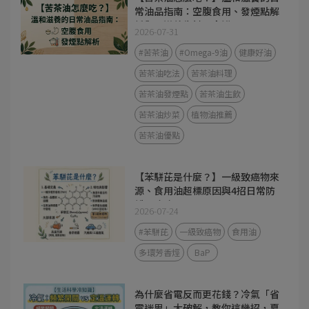
常油品指南：空腹食用、發煙點解
析與 3 道養生料理食譜
2026-07-31
#苦茶油
#Omega-9油
健康好油
苦茶油吃法
苦茶油料理
苦茶油發煙點
苦茶油生飲
苦茶油炒菜
植物油推薦
苦茶油優點
【苯駢芘是什麼？】一級致癌物來
源、食用油超標原因與4招日常防
護全攻略
2026-07-24
#苯駢芘
一級致癌物
食用油
多環芳香烴
BaP
為什麼省電反而更花錢？冷氣「省
電迷思」大破解，教你這幾招，夏