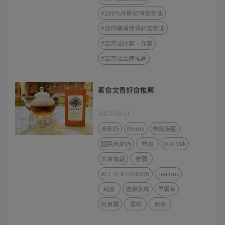
#100%冷壓初榨苦茶油
#如何選擇優質的苦茶油
#苦茶油炒菜、炸菜
#苦茶油品牌推薦
素食文青好食推薦
2022-03-11
燕麥奶
Moma
熱銷英國
國民燕麥奶
熱銷
Oat Milk
美食情報
推薦
ACE TEA LONDON
Jealous
純素
健康美味
早餐茶
無負擔
濃郁
燕麥