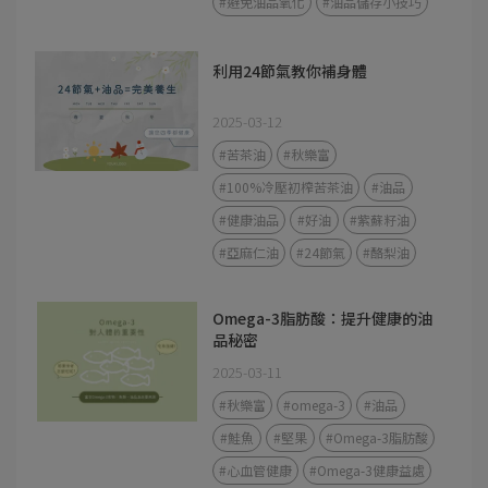
#避免油品氧化
#油品儲存小技巧
利用24節氣教你補身體
2025-03-12
#苦茶油
#秋樂富
#100%冷壓初榨苦茶油
#油品
#健康油品
#好油
#紫蘇籽油
#亞麻仁油
#24節氣
#酪梨油
Omega-3脂肪酸：提升健康的油
品秘密
2025-03-11
#秋樂富
#omega-3
#油品
#鮭魚
#堅果
#Omega-3脂肪酸
#心血管健康
#Omega-3健康益處