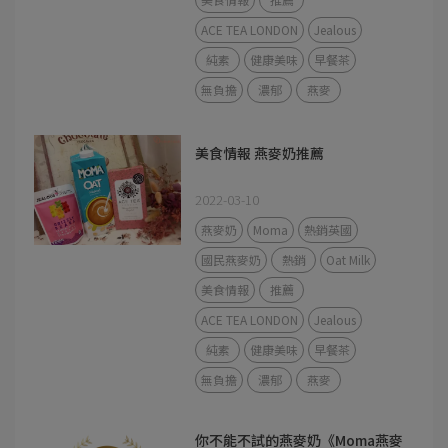
ACE TEA LONDON
Jealous
純素
健康美味
早餐茶
無負擔
濃郁
燕麥
美食情報 燕麥奶推薦
2022-03-10
燕麥奶
Moma
熱銷英國
國民燕麥奶
熱銷
Oat Milk
美食情報
推薦
ACE TEA LONDON
Jealous
純素
健康美味
早餐茶
無負擔
濃郁
燕麥
你不能不試的燕麥奶《Moma燕麥