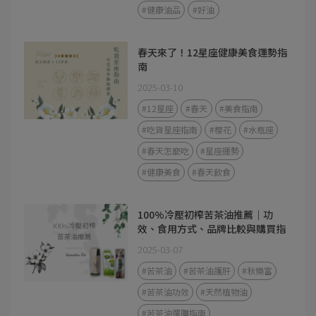
#健康油品
#好油
春天來了！12星座健康美食運勢指
南
2025-03-10
#12星座
#春天
#美食指南
#吃貨星座指南
#櫻花
#水瓶座
#春天怎麼吃
#星座運勢
#健康美食
#春天飲食
100%冷壓初榨苦茶油推薦｜功
效、食用方式、品牌比較與購買指
南
2025-03-07
#苦茶油
#苦茶油護肝
#秋樂富
#苦茶油功效
#天然植物油
#苦茶油選購指南