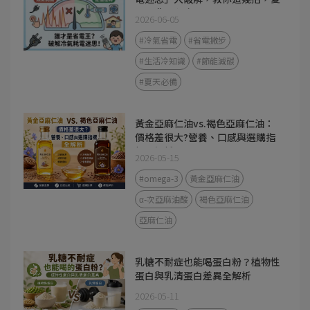
天電費不心疼
2026-06-05
#冷氣省電
#省電撇步
#生活冷知識
#節能減碳
#夏天必備
黃金亞麻仁油vs.褐色亞麻仁油：
價格差很大?營養、口感與選購指
標全解析
2026-05-15
#omega-3
黃金亞麻仁油
α-次亞麻油酸
褐色亞麻仁油
亞麻仁油
乳糖不耐症也能喝蛋白粉？植物性
蛋白與乳清蛋白差異全解析
2026-05-11