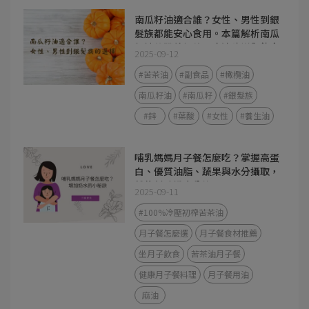
南瓜籽油適合誰？女性、男性到銀
髮族都能安心食用。本篇解析南瓜
籽油的營養價值、吃法建議與飲食
2025-09-12
應用，幫助你找到最適合的好油選
擇。
#苦茶油
#副食品
#橄欖油
南瓜籽油
#南瓜籽
#銀髮族
#鋅
#葉酸
#女性
#養生油
哺乳媽媽月子餐怎麼吃？掌握高蛋
白、優質油脂、蔬果與水分攝取，
就能幫助奶水分泌。
2025-09-11
#100%冷壓初榨苦茶油
月子餐怎麼選
月子餐食材推薦
坐月子飲食
苦茶油月子餐
健康月子餐料理
月子餐用油
麻油