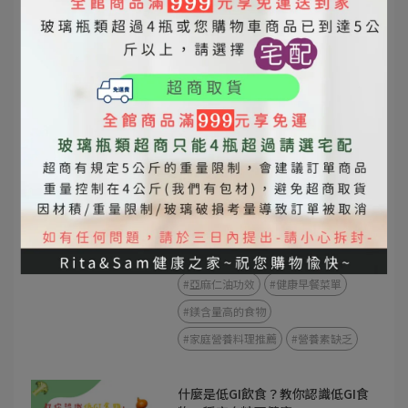
#苦茶油
#橄欖油
苦茶油 vs 橄欖油
苦茶油與橄欖油差異
苦茶油功效
橄欖油功效
苦茶油營養價值
橄欖油營養價值
東方橄欖油
全家人常常累？搞不好不是缺睡，
是缺這幾樣營養素！
2025-06-30
#植物性補鐵食物
#苦茶油營養
#亞麻仁油功效
#健康早餐菜單
#鎂含量高的食物
#家庭營養料理推薦
#營養素缺乏
什麼是低GI飲食？教你認識低GI食