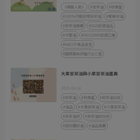
《網路人氣》
#苦茶油
#秋樂富
#100%冷壓初榨苦茶油
#紫蘇籽油
#苦茶油推薦
#SGS認證油品
#冷壓油
#ISO22000認證工廠
#HACCP食品安全
#國際風味評鑑iTQi三星
大果苦茶油與小果苦茶油差異
2025-03-14
#苦茶油
#秋樂富
#苦茶油功效
#油品
#大果苦茶油
#小果苦茶油
#苦茶油籽
#苦茶油的功效
#如何選好油
#油品推薦