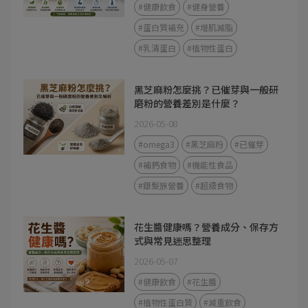
#健康飲食
#健身營養
#蛋白質補充
#增肌減脂
#乳清蛋白
#植物性蛋白
黑芝麻粉怎麼挑？已催芽與一般研
磨粉的營養差別是什麼？
2026-05-08
#omega3
#黑芝麻粉
#已催芽
#補鈣食物
#機能性食品
#銀髮族營養
#超級食物
花生醬健康嗎？營養成分、保存方
式與常見迷思整理
2026-05-07
#健康飲食
#花生醬
#植物性蛋白質
#減重飲食