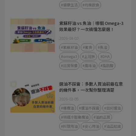
#健康生活
#均衡飲食
紫蘇籽油 vs 魚油｜哪個 Omega-3
效果最好？一次搞懂怎麼選！
2026-04-02
#紫蘇籽油
#素食
#魚油
#omega3
#上班族
#DHA
#日常保養
#風味油
#脂肪酸
選油不踩雷：多數人買油前最在意
的幾件事，一次幫你整理清楚
2026-02-05
#橄欖油
#選油不踩雷
#如何選油
#特級冷壓橄欖油
#油的品質
#料理用油
#安心用油
#油品知識