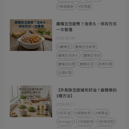
#黃麴毒素
#堅果醬
鷹嘴豆怎麼煮？泡多久、保存方式
一次看懂
2026-05-06
#鷹嘴豆
鷹嘴豆怎麼煮
鷹嘴豆泡多久
鷹嘴豆保存
鷹嘴豆料理
鷹嘴豆泥
蔬食料理
豆類料理
【外食族怎麼補充好油？最簡單的
3種方法】
2026-04-17
#苦茶油
#健康飲食
#橄欖油
#omega3
#均衡飲食
#飲食控制