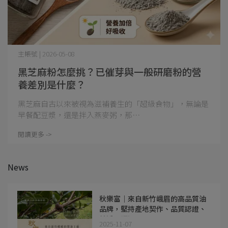
主帳號 | 2026-05-08
黑芝麻粉怎麼挑？已催芽與一般研磨粉的營
養差別是什麼？
黑芝麻自古以來被視為滋補養生的「超級食物」，無論是
早餐配豆漿，還是拌入燕麥粥，那⋯
閱讀更多 ->
News
秋樂富｜來自新竹峨眉的高品質油
品牌，堅持產地契作、品質認證、
純淨可溯源
2025-11-07