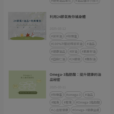
#避免油品氧化
#油品儲存小技巧
利用24節氣教你補身體
2025-03-12
#苦茶油
#秋樂富
#100%冷壓初榨苦茶油
#油品
#健康油品
#好油
#紫蘇籽油
#亞麻仁油
#24節氣
#酪梨油
Omega-3脂肪酸：提升健康的油
品秘密
2025-03-11
#秋樂富
#omega-3
#油品
#鮭魚
#堅果
#Omega-3脂肪酸
#心血管健康
#Omega-3健康益處