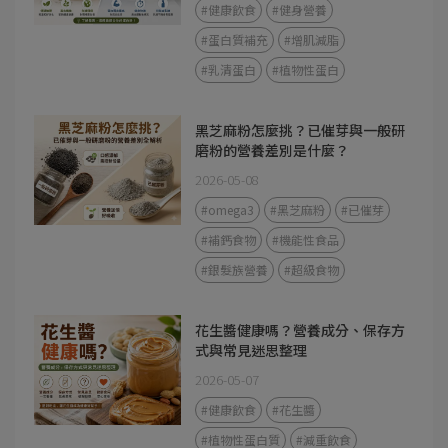
#健康飲食
#健身營養
#蛋白質補充
#增肌減脂
#乳清蛋白
#植物性蛋白
黑芝麻粉怎麼挑？已催芽與一般研
磨粉的營養差別是什麼？
2026-05-08
#omega3
#黑芝麻粉
#已催芽
#補鈣食物
#機能性食品
#銀髮族營養
#超級食物
花生醬健康嗎？營養成分、保存方
式與常見迷思整理
2026-05-07
#健康飲食
#花生醬
#植物性蛋白質
#減重飲食