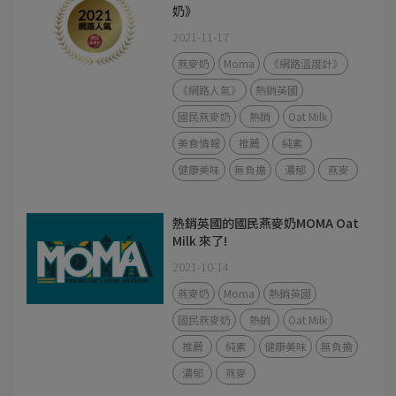
奶》
2021-11-17
燕麥奶
Moma
《網路溫度計》
《網路人氣》
熱銷英國
國民燕麥奶
熱銷
Oat Milk
美食情報
推薦
純素
健康美味
無負擔
濃郁
燕麥
熱銷英國的國民燕麥奶MOMA Oat
Milk 來了!
2021-10-14
燕麥奶
Moma
熱銷英國
國民燕麥奶
熱銷
Oat Milk
推薦
純素
健康美味
無負擔
濃郁
燕麥