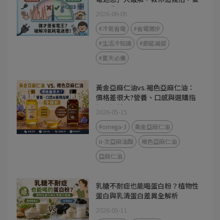
天電費不心疼
2026-06-05
#冷氣省電
#省電撇步
#生活冷知識
#節能減碳
#夏天必備
黃金亞麻仁油vs.褐色亞麻仁油：
價格差很大?營養、口感與選購指
標全解析
2026-05-15
#omega-3
黃金亞麻仁油
α-次亞麻油酸
褐色亞麻仁油
亞麻仁油
乳糖不耐症也能喝蛋白粉？植物性
蛋白與乳清蛋白差異全解析
2026-05-11