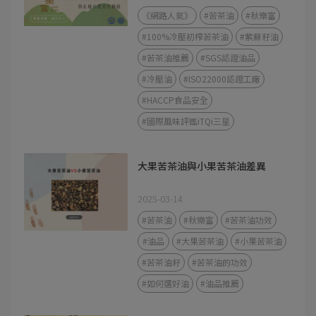
《網路人氣》
#苦茶油
#秋樂富
#100%冷壓初榨苦茶油
#紫蘇籽油
#苦茶油推薦
#SGS認證油品
#冷壓油
#ISO22000認證工廠
#HACCP食品安全
#國際風味評鑑iTQi三星
大果苦茶油與小果苦茶油差異
2025-03-14
#苦茶油
#秋樂富
#苦茶油功效
#油品
#大果苦茶油
#小果苦茶油
#苦茶油籽
#苦茶油的功效
#如何選好油
#油品推薦