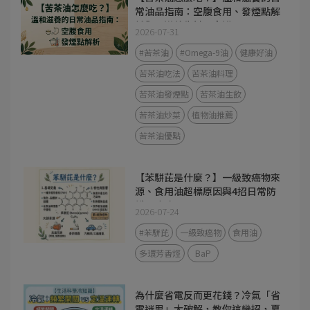
常油品指南：空腹食用、發煙點解
析與 3 道養生料理食譜
2026-07-31
#苦茶油
#Omega-9油
健康好油
苦茶油吃法
苦茶油料理
苦茶油發煙點
苦茶油生飲
苦茶油炒菜
植物油推薦
苦茶油優點
【苯駢芘是什麼？】一級致癌物來
源、食用油超標原因與4招日常防
護全攻略
2026-07-24
#苯駢芘
一級致癌物
食用油
多環芳香烴
BaP
為什麼省電反而更花錢？冷氣「省
電迷思」大破解，教你這幾招，夏