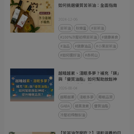
如何挑選優質苦茶油：全面指南
2024-12-06
苦茶油
秋樂富
#苦茶油
#100%冷壓初榨苦茶油
#健康美食
#油品
#健康油品
#小果苦茶油
#如何選好油
#赤柯山
越睡越累、淺眠多夢？補充「鎂」
與「優質油脂」如何幫助放鬆神
經、提升睡眠品質？
2026-08-04
越睡越累
淺眠多夢
睡眠品質
GABA
褪黑激素
優質油脂
冷壓初榨酪梨油
【苦茶油怎麼吃？】溫和滋養的日