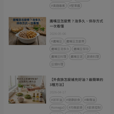
#黃麴毒素
#堅果醬
鷹嘴豆怎麼煮？泡多久、保存方式
一次看懂
2026-05-06
#鷹嘴豆
鷹嘴豆怎麼煮
鷹嘴豆泡多久
鷹嘴豆保存
鷹嘴豆料理
鷹嘴豆泥
蔬食料理
豆類料理
【外食族怎麼補充好油？最簡單的
3種方法】
2026-04-17
#苦茶油
#健康飲食
#橄欖油
#omega3
#均衡飲食
#飲食控制