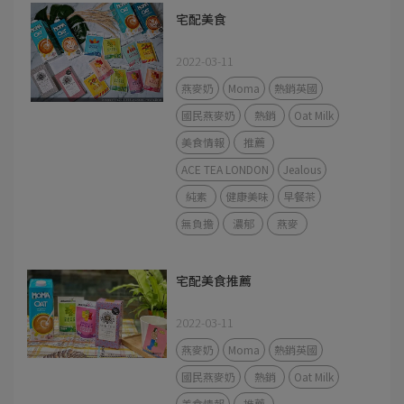
宅配美食
2022-03-11
燕麥奶
Moma
熱銷英國
國民燕麥奶
熱銷
Oat Milk
美食情報
推薦
ACE TEA LONDON
Jealous
純素
健康美味
早餐茶
無負擔
濃郁
燕麥
宅配美食推薦
2022-03-11
燕麥奶
Moma
熱銷英國
國民燕麥奶
熱銷
Oat Milk
美食情報
推薦