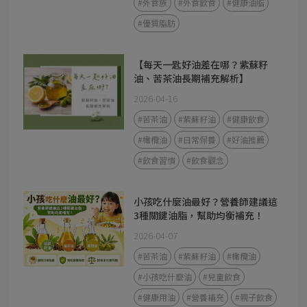
#外食族
#外食飲食
#健康油脂
#優質脂肪
【每天一匙好油差在哪？紫蘇籽
油、苦茶油長期補充解析】
2026-04-16
#苦茶油
#紫蘇籽油
#健康飲食
#橄欖油
#日常保養
#好油推薦
#飲食習慣
#飲食觀念
小孩吃什麼油最好？營養師建議這
3種關鍵油脂，幫助均衡補充！
2026-04-07
#苦茶油
#紫蘇籽油
#橄欖油
#小孩吃什麼油
#兒童飲食
#健康用油
#營養補充
#親子飲食