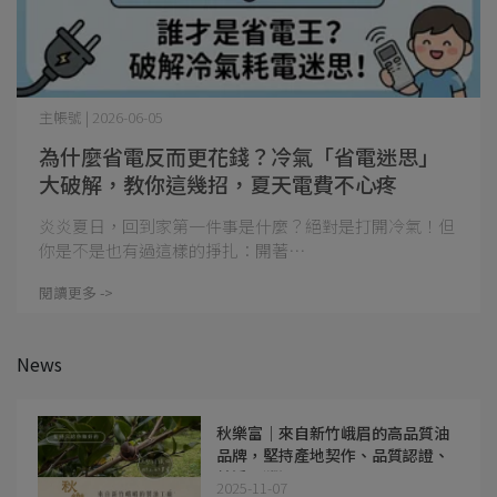
主帳號 | 2026-06-05
為什麼省電反而更花錢？冷氣「省電迷思」
大破解，教你這幾招，夏天電費不心疼
炎炎夏日，回到家第一件事是什麼？絕對是打開冷氣！但
你是不是也有過這樣的掙扎：開著⋯
閱讀更多 ->
News
秋樂富｜來自新竹峨眉的高品質油
品牌，堅持產地契作、品質認證、
純淨可溯源
2025-11-07