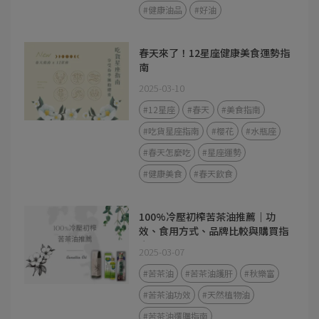
#健康油品
#好油
春天來了！12星座健康美食運勢指
南
2025-03-10
#12星座
#春天
#美食指南
#吃貨星座指南
#櫻花
#水瓶座
#春天怎麼吃
#星座運勢
#健康美食
#春天飲食
100%冷壓初榨苦茶油推薦｜功
效、食用方式、品牌比較與購買指
南
2025-03-07
#苦茶油
#苦茶油護肝
#秋樂富
#苦茶油功效
#天然植物油
#苦茶油選購指南