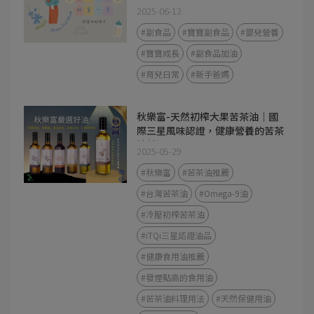
2025-06-12
#副食品
#寶寶副食品
#嬰兒營養
#寶寶成長
#副食品加油
#育兒日常
#新手爸媽
秋樂富-天然初榨大果苦茶油｜國
際三星風味認證，健康營養的苦茶
油首選
2025-05-29
#秋樂富
#苦茶油推薦
#台灣苦茶油
#Omega-9油
#冷壓初榨苦茶油
#iTQi三星認證油品
#健康食用油推薦
#發煙點高的食用油
#苦茶油料理用法
#天然保健用油