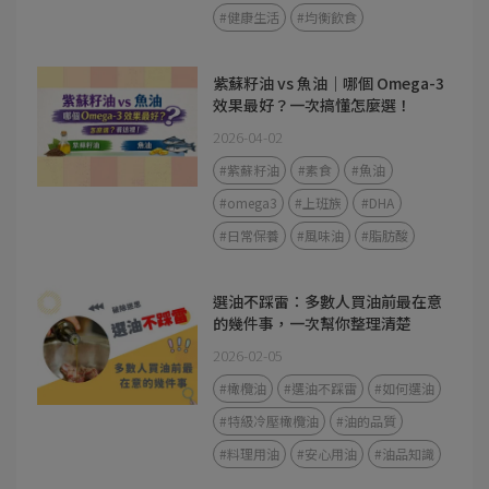
#健康生活
#均衡飲食
紫蘇籽油 vs 魚油｜哪個 Omega-3
效果最好？一次搞懂怎麼選！
2026-04-02
#紫蘇籽油
#素食
#魚油
#omega3
#上班族
#DHA
#日常保養
#風味油
#脂肪酸
選油不踩雷：多數人買油前最在意
的幾件事，一次幫你整理清楚
2026-02-05
#橄欖油
#選油不踩雷
#如何選油
#特級冷壓橄欖油
#油的品質
#料理用油
#安心用油
#油品知識