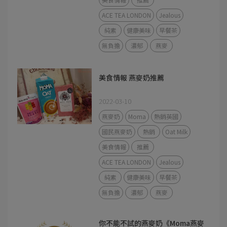
ACE TEA LONDON
Jealous
純素
健康美味
早餐茶
無負擔
濃郁
燕麥
美食情報 燕麥奶推薦
2022-03-10
燕麥奶
Moma
熱銷英國
國民燕麥奶
熱銷
Oat Milk
美食情報
推薦
ACE TEA LONDON
Jealous
純素
健康美味
早餐茶
無負擔
濃郁
燕麥
你不能不試的燕麥奶《Moma燕麥