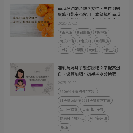
南瓜籽油適合誰？女性、男性到銀
髮族都能安心食用。本篇解析南瓜
籽油的營養價值、吃法建議與飲食
2025-09-12
應用，幫助你找到最適合的好油選
擇。
#苦茶油
#副食品
#橄欖油
南瓜籽油
#南瓜籽
#銀髮族
#鋅
#葉酸
#女性
#養生油
哺乳媽媽月子餐怎麼吃？掌握高蛋
白、優質油脂、蔬果與水分攝取，
就能幫助奶水分泌。
2025-09-11
#100%冷壓初榨苦茶油
月子餐怎麼選
月子餐食材推薦
坐月子飲食
苦茶油月子餐
健康月子餐料理
月子餐用油
麻油