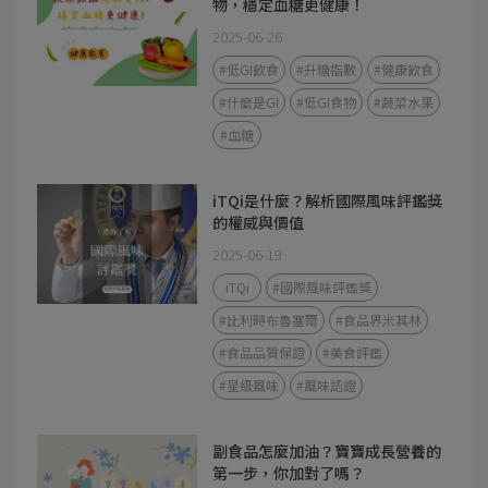
物，穩定血糖更健康！
2025-06-26
#低GI飲食
#升糖指數
#健康飲食
#什麼是GI
#低GI食物
#蔬菜水果
#血糖
iTQi是什麼？解析國際風味評鑑獎
的權威與價值
2025-06-19
iTQi
#國際風味評鑑獎
#比利時布魯塞爾
#食品界米其林
#食品品質保證
#美食評鑑
#星級風味
#風味認證
副食品怎麼加油？寶寶成長營養的
第一步，你加對了嗎？