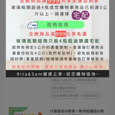
#苦茶油
#橄欖油
苦茶油 vs 橄欖油
苦茶油與橄欖油差異
苦茶油功效
橄欖油功效
苦茶油營養價值
橄欖油營養價值
東方橄欖油
全家人常常累？搞不好不是缺睡，
是缺這幾樣營養素！
2025-06-30
#植物性補鐵食物
#苦茶油營養
#亞麻仁油功效
#健康早餐菜單
#鎂含量高的食物
#家庭營養料理推薦
#營養素缺乏
什麼是低GI飲食？教你認識低GI食