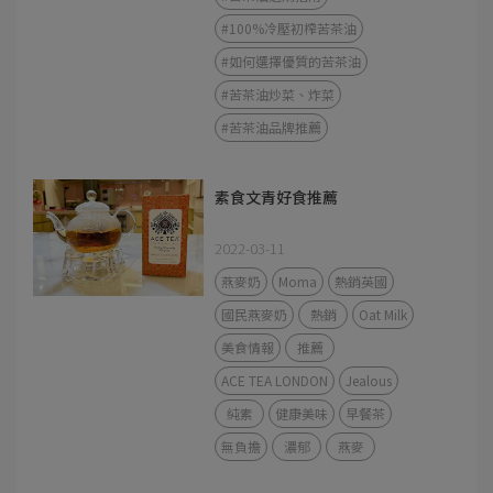
#100%冷壓初榨苦茶油
#如何選擇優質的苦茶油
#苦茶油炒菜、炸菜
#苦茶油品牌推薦
素食文青好食推薦
2022-03-11
燕麥奶
Moma
熱銷英國
國民燕麥奶
熱銷
Oat Milk
美食情報
推薦
ACE TEA LONDON
Jealous
純素
健康美味
早餐茶
無負擔
濃郁
燕麥