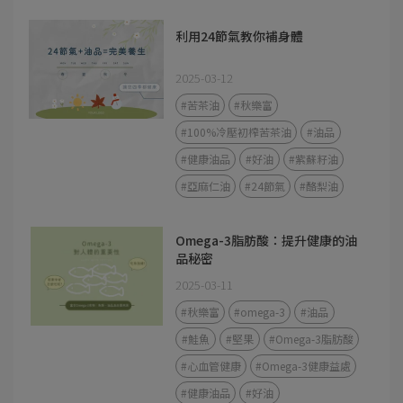
利用24節氣教你補身體
2025-03-12
#苦茶油
#秋樂富
#100%冷壓初榨苦茶油
#油品
#健康油品
#好油
#紫蘇籽油
#亞麻仁油
#24節氣
#酪梨油
Omega-3脂肪酸：提升健康的油
品秘密
2025-03-11
#秋樂富
#omega-3
#油品
#鮭魚
#堅果
#Omega-3脂肪酸
#心血管健康
#Omega-3健康益處
#健康油品
#好油