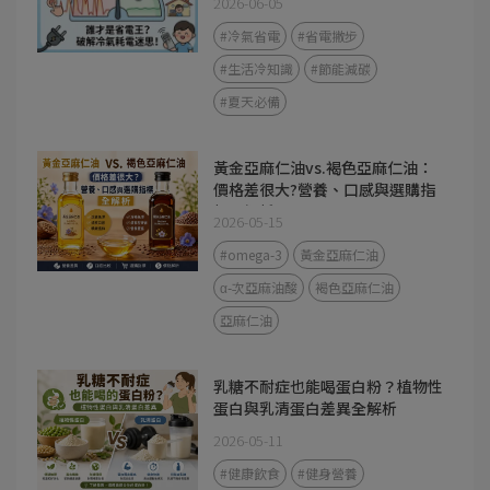
2026-06-05
#冷氣省電
#省電撇步
#生活冷知識
#節能減碳
#夏天必備
黃金亞麻仁油vs.褐色亞麻仁油：
價格差很大?營養、口感與選購指
標全解析
2026-05-15
#omega-3
黃金亞麻仁油
α-次亞麻油酸
褐色亞麻仁油
亞麻仁油
乳糖不耐症也能喝蛋白粉？植物性
蛋白與乳清蛋白差異全解析
2026-05-11
#健康飲食
#健身營養