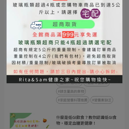
苦茶油 vs 橄欖油
苦茶油與橄欖油差異
苦茶油功效
橄欖油功效
苦茶油營養價值
橄欖油營養價值
東方橄欖油
全家人常常累？搞不好不是缺睡，
是缺這幾樣營養素！
2025-06-30
#植物性補鐵食物
#苦茶油營養
#亞麻仁油功效
#健康早餐菜單
#鎂含量高的食物
#家庭營養料理推薦
#營養素缺乏
什麼是低GI飲食？教你認識低GI食
物，穩定血糖更健康！