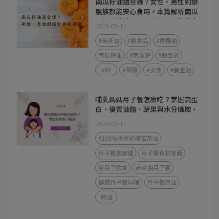
南瓜籽油適合誰？女性、男性到銀
髮族都能安心食用。本篇解析南瓜
籽油的營養價值、吃法建議與飲食
2025-09-12
應用，幫助你找到最適合的好油選
擇。
#苦茶油
#副食品
#橄欖油
南瓜籽油
#南瓜籽
#銀髮族
#鋅
#葉酸
#女性
#養生油
哺乳媽媽月子餐怎麼吃？掌握高蛋
白、優質油脂、蔬果與水分攝取，
就能幫助奶水分泌。
2025-09-11
#100%冷壓初榨苦茶油
月子餐怎麼選
月子餐食材推薦
坐月子飲食
苦茶油月子餐
健康月子餐料理
月子餐用油
麻油