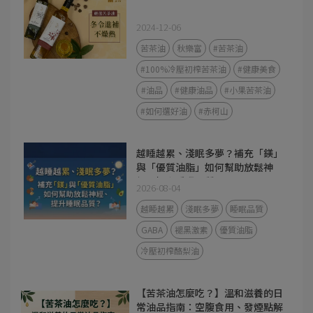
2024-12-06
苦茶油
秋樂富
#苦茶油
#100%冷壓初榨苦茶油
#健康美食
#油品
#健康油品
#小果苦茶油
#如何選好油
#赤柯山
越睡越累、淺眠多夢？補充「鎂」
與「優質油脂」如何幫助放鬆神
經、提升睡眠品質？
2026-08-04
越睡越累
淺眠多夢
睡眠品質
GABA
褪黑激素
優質油脂
冷壓初榨酪梨油
【苦茶油怎麼吃？】溫和滋養的日
常油品指南：空腹食用、發煙點解