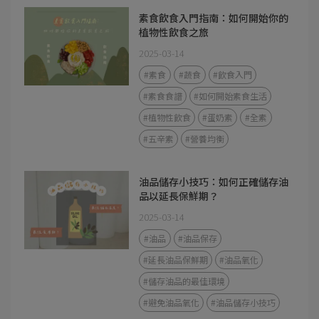
素食飲食入門指南：如何開始你的
植物性飲食之旅
2025-03-14
#素食
#蔬食
#飲食入門
#素食食譜
#如何開始素食生活
#植物性飲食
#蛋奶素
#全素
#五辛素
#營養均衡
油品儲存小技巧：如何正確儲存油
品以延長保鮮期？
2025-03-14
#油品
#油品保存
#延長油品保鮮期
#油品氧化
#儲存油品的最佳環境
#避免油品氧化
#油品儲存小技巧