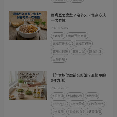
鷹嘴豆怎麼煮？泡多久、保存方式
一次看懂
2026-05-06
#鷹嘴豆
鷹嘴豆怎麼煮
鷹嘴豆泡多久
鷹嘴豆保存
鷹嘴豆料理
鷹嘴豆泥
蔬食料理
豆類料理
【外食族怎麼補充好油？最簡單的
3種方法】
2026-04-17
#苦茶油
#健康飲食
#橄欖油
#omega3
#均衡飲食
#飲食控制
#外食族
#外食飲食
#健康油脂