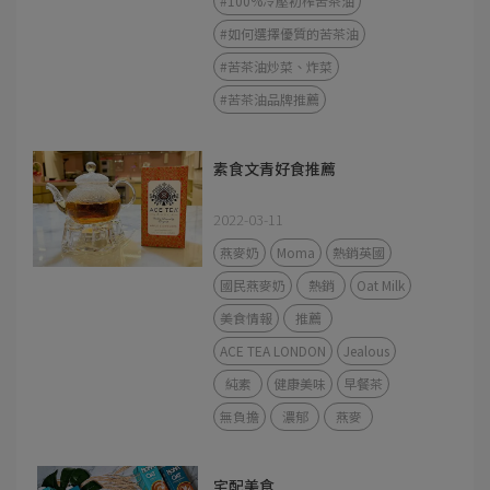
#100%冷壓初榨苦茶油
#如何選擇優質的苦茶油
#苦茶油炒菜、炸菜
#苦茶油品牌推薦
素食文青好食推薦
2022-03-11
燕麥奶
Moma
熱銷英國
國民燕麥奶
熱銷
Oat Milk
美食情報
推薦
ACE TEA LONDON
Jealous
純素
健康美味
早餐茶
無負擔
濃郁
燕麥
宅配美食