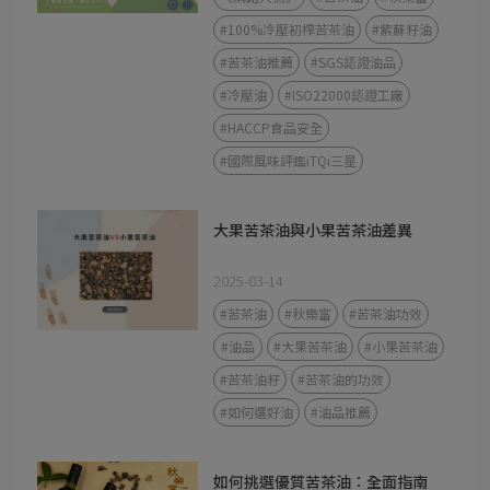
#100%冷壓初榨苦茶油
#紫蘇籽油
#苦茶油推薦
#SGS認證油品
#冷壓油
#ISO22000認證工廠
#HACCP食品安全
#國際風味評鑑iTQi三星
大果苦茶油與小果苦茶油差異
2025-03-14
#苦茶油
#秋樂富
#苦茶油功效
#油品
#大果苦茶油
#小果苦茶油
#苦茶油籽
#苦茶油的功效
#如何選好油
#油品推薦
如何挑選優質苦茶油：全面指南