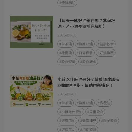
#優質脂肪
【每天一匙好油差在哪？紫蘇籽
油、苦茶油長期補充解析】
2026-04-16
#苦茶油
#紫蘇籽油
#健康飲食
#橄欖油
#日常保養
#好油推薦
#飲食習慣
#飲食觀念
小孩吃什麼油最好？營養師建議這
3種關鍵油脂，幫助均衡補充！
2026-04-07
#苦茶油
#紫蘇籽油
#橄欖油
#小孩吃什麼油
#兒童飲食
#健康用油
#營養補充
#親子飲食
#健康生活
#均衡飲食