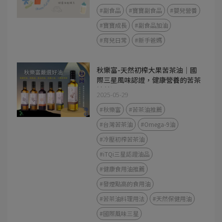
#副食品
#寶寶副食品
#嬰兒營養
#寶寶成長
#副食品加油
#育兒日常
#新手爸媽
秋樂富-天然初榨大果苦茶油｜國
際三星風味認證，健康營養的苦茶
油首選
2025-05-29
#秋樂富
#苦茶油推薦
#台灣苦茶油
#Omega-9油
#冷壓初榨苦茶油
#iTQi三星認證油品
#健康食用油推薦
#發煙點高的食用油
#苦茶油料理用法
#天然保健用油
#國際風味三星