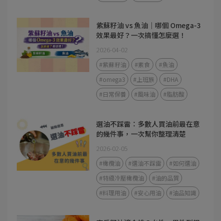
紫蘇籽油 vs 魚油｜哪個 Omega-3
效果最好？一次搞懂怎麼選！
2026-04-02
#紫蘇籽油
#素食
#魚油
#omega3
#上班族
#DHA
#日常保養
#風味油
#脂肪酸
選油不踩雷：多數人買油前最在意
的幾件事，一次幫你整理清楚
2026-02-05
#橄欖油
#選油不踩雷
#如何選油
#特級冷壓橄欖油
#油的品質
#料理用油
#安心用油
#油品知識