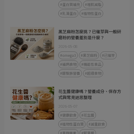
#蛋白質補充
#增肌減脂
#乳清蛋白
#植物性蛋白
黑芝麻粉怎麼挑？已催芽與一般研
磨粉的營養差別是什麼？
2026-05-08
#omega3
#黑芝麻粉
#已催芽
#補鈣食物
#機能性食品
#銀髮族營養
#超級食物
花生醬健康嗎？營養成分、保存方
式與常見迷思整理
2026-05-07
#健康飲食
#花生醬
#植物性蛋白質
#減重飲食
#黃麴毒素
#堅果醬