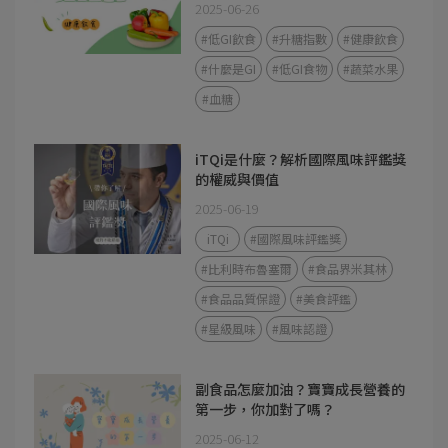
2025-06-26
#低GI飲食
#升糖指數
#健康飲食
#什麼是GI
#低GI食物
#蔬菜水果
#血糖
iTQi是什麼？解析國際風味評鑑獎
的權威與價值
2025-06-19
iTQi
#國際風味評鑑獎
#比利時布魯塞爾
#食品界米其林
#食品品質保證
#美食評鑑
#星級風味
#風味認證
副食品怎麼加油？寶寶成長營養的
第一步，你加對了嗎？
2025-06-12