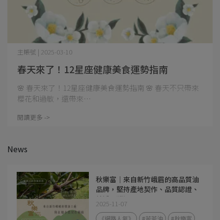
主帳號 | 2025-03-10
春天來了！12星座健康美食運勢指南
🌸 春天來了！12星座健康美食運勢指南 🌸 春天不只帶來
櫻花和過敏，還帶來⋯
閱讀更多 ->
News
秋樂富｜來自新竹峨眉的高品質油
品牌，堅持產地契作、品質認證、
純淨可溯源
2025-11-07
《網路人氣》
#苦茶油
#秋樂富