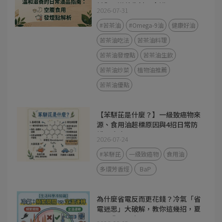
析與 3 道養生料理食譜
2026-07-31
#苦茶油
#Omega-9油
健康好油
苦茶油吃法
苦茶油料理
苦茶油發煙點
苦茶油生飲
苦茶油炒菜
植物油推薦
苦茶油優點
【苯駢芘是什麼？】一級致癌物來
源、食用油超標原因與4招日常防
護全攻略
2026-07-24
#苯駢芘
一級致癌物
食用油
多環芳香烴
BaP
為什麼省電反而更花錢？冷氣「省
電迷思」大破解，教你這幾招，夏
天電費不心疼