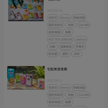
2022-03-11
燕麥奶
Moma
熱銷英國
國民燕麥奶
熱銷
Oat Milk
美食情報
推薦
ACE TEA LONDON
Jealous
純素
健康美味
早餐茶
無負擔
濃郁
燕麥
宅配美食推薦
2022-03-11
燕麥奶
Moma
熱銷英國
國民燕麥奶
熱銷
Oat Milk
美食情報
推薦