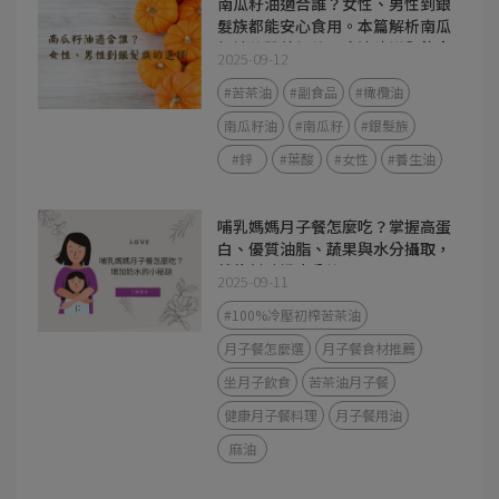
南瓜籽油適合誰？女性、男性到銀
髮族都能安心食用。本篇解析南瓜
籽油的營養價值、吃法建議與飲食
2025-09-12
應用，幫助你找到最適合的好油選
擇。
#苦茶油
#副食品
#橄欖油
南瓜籽油
#南瓜籽
#銀髮族
#鋅
#葉酸
#女性
#養生油
哺乳媽媽月子餐怎麼吃？掌握高蛋
白、優質油脂、蔬果與水分攝取，
就能幫助奶水分泌。
2025-09-11
#100%冷壓初榨苦茶油
月子餐怎麼選
月子餐食材推薦
坐月子飲食
苦茶油月子餐
健康月子餐料理
月子餐用油
麻油