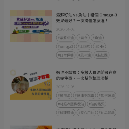
紫蘇籽油 vs 魚油｜哪個 Omega-3
效果最好？一次搞懂怎麼選！
2026-04-02
#紫蘇籽油
#素食
#魚油
#omega3
#上班族
#DHA
#日常保養
#風味油
#脂肪酸
選油不踩雷：多數人買油前最在意
的幾件事，一次幫你整理清楚
2026-02-05
#橄欖油
#選油不踩雷
#如何選油
#特級冷壓橄欖油
#油的品質
#料理用油
#安心用油
#油品知識