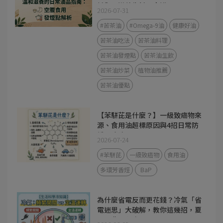
析與 3 道養生料理食譜
2026-07-31
#苦茶油
#Omega-9油
健康好油
苦茶油吃法
苦茶油料理
苦茶油發煙點
苦茶油生飲
苦茶油炒菜
植物油推薦
苦茶油優點
【苯駢芘是什麼？】一級致癌物來
源、食用油超標原因與4招日常防
護全攻略
2026-07-24
#苯駢芘
一級致癌物
食用油
多環芳香烴
BaP
為什麼省電反而更花錢？冷氣「省
電迷思」大破解，教你這幾招，夏
天電費不心疼