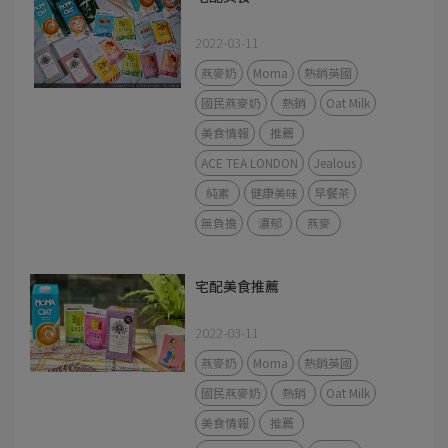
2022-03-11
燕麥奶
Moma
熱銷英國
國民燕麥奶
熱銷
Oat Milk
美食情報
推薦
ACE TEA LONDON
Jealous
純素
健康美味
早餐茶
無負擔
濃郁
燕麥
宅配美食推薦
2022-03-11
燕麥奶
Moma
熱銷英國
國民燕麥奶
熱銷
Oat Milk
美食情報
推薦