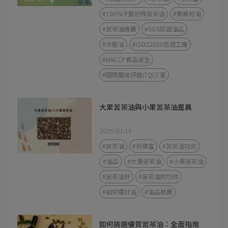
#100%冷壓初榨苦茶油
#紫蘇籽油
#苦茶油推薦
#SGS認證油品
#冷壓油
#ISO22000認證工廠
#HACCP食品安全
#國際風味評鑑iTQi三星
大果苦茶油與小果苦茶油差異
2025-03-14
#苦茶油
#秋樂富
#苦茶油功效
#油品
#大果苦茶油
#小果苦茶油
#苦茶油籽
#苦茶油的功效
#如何選好油
#油品推薦
如何挑選優質苦茶油：全面指南