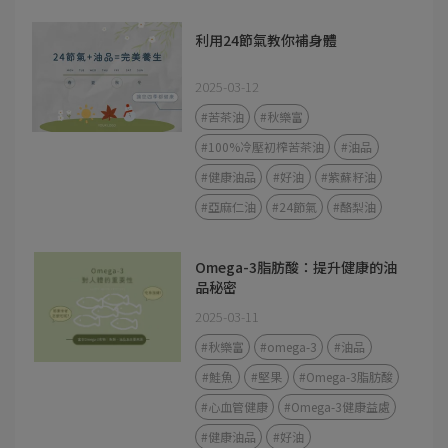
利用24節氣教你補身體
2025-03-12
#苦茶油
#秋樂富
#100%冷壓初榨苦茶油
#油品
#健康油品
#好油
#紫蘇籽油
#亞麻仁油
#24節氣
#酪梨油
Omega-3脂肪酸：提升健康的油
品秘密
2025-03-11
#秋樂富
#omega-3
#油品
#鮭魚
#堅果
#Omega-3脂肪酸
#心血管健康
#Omega-3健康益處
#健康油品
#好油