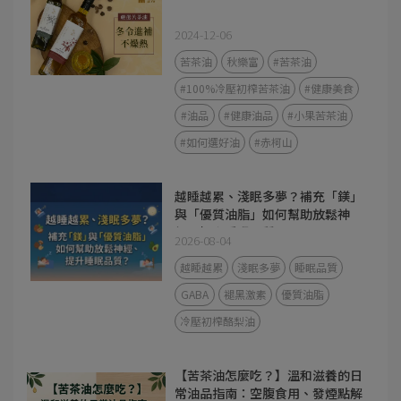
2024-12-06
苦茶油
秋樂富
#苦茶油
#100%冷壓初榨苦茶油
#健康美食
#油品
#健康油品
#小果苦茶油
#如何選好油
#赤柯山
越睡越累、淺眠多夢？補充「鎂」
與「優質油脂」如何幫助放鬆神
經、提升睡眠品質？
2026-08-04
越睡越累
淺眠多夢
睡眠品質
GABA
褪黑激素
優質油脂
冷壓初榨酪梨油
【苦茶油怎麼吃？】溫和滋養的日
常油品指南：空腹食用、發煙點解