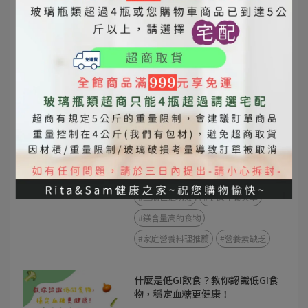
苦茶油 vs 橄欖油
苦茶油與橄欖油差異
苦茶油功效
橄欖油功效
苦茶油營養價值
橄欖油營養價值
東方橄欖油
全家人常常累？搞不好不是缺睡，
是缺這幾樣營養素！
2025-06-30
#植物性補鐵食物
#苦茶油營養
#亞麻仁油功效
#健康早餐菜單
#鎂含量高的食物
#家庭營養料理推薦
#營養素缺乏
什麼是低GI飲食？教你認識低GI食
物，穩定血糖更健康！