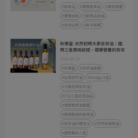
#副食品
#寶寶副食品
#嬰兒營養
#寶寶成長
#副食品加油
#育兒日常
#新手爸媽
秋樂富-天然初榨大果苦茶油｜國
際三星風味認證，健康營養的苦茶
油首選
2025-05-29
#秋樂富
#苦茶油推薦
#台灣苦茶油
#Omega-9油
#冷壓初榨苦茶油
#iTQi三星認證油品
#健康食用油推薦
#發煙點高的食用油
#苦茶油料理用法
#天然保健用油
#國際風味三星