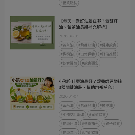
#優質脂肪
【每天一匙好油差在哪？紫蘇籽
油、苦茶油長期補充解析】
2026-04-16
#苦茶油
#紫蘇籽油
#健康飲食
#橄欖油
#日常保養
#好油推薦
#飲食習慣
#飲食觀念
小孩吃什麼油最好？營養師建議這
3種關鍵油脂，幫助均衡補充！
2026-04-07
#苦茶油
#紫蘇籽油
#橄欖油
#小孩吃什麼油
#兒童飲食
#健康用油
#營養補充
#親子飲食
#健康生活
#均衡飲食