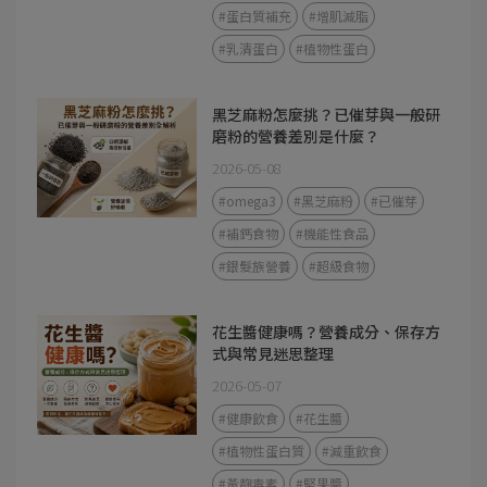
#蛋白質補充
#增肌減脂
#乳清蛋白
#植物性蛋白
黑芝麻粉怎麼挑？已催芽與一般研
磨粉的營養差別是什麼？
2026-05-08
#omega3
#黑芝麻粉
#已催芽
#補鈣食物
#機能性食品
#銀髮族營養
#超級食物
花生醬健康嗎？營養成分、保存方
式與常見迷思整理
2026-05-07
#健康飲食
#花生醬
#植物性蛋白質
#減重飲食
#黃麴毒素
#堅果醬