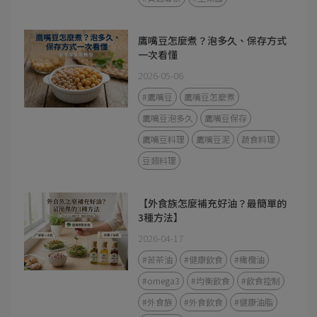
鷹嘴豆怎麼煮？泡多久、保存方式
一次看懂
2026-05-06
#鷹嘴豆
鷹嘴豆怎麼煮
鷹嘴豆泡多久
鷹嘴豆保存
鷹嘴豆料理
鷹嘴豆泥
蔬食料理
豆類料理
【外食族怎麼補充好油？最簡單的
3種方法】
2026-04-17
#苦茶油
#健康飲食
#橄欖油
#omega3
#均衡飲食
#飲食控制
#外食族
#外食飲食
#健康油脂