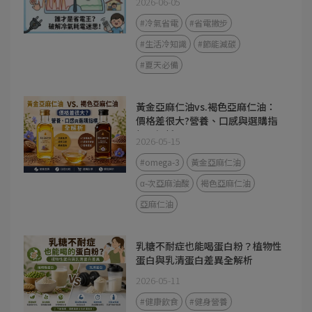
2026-06-05
#冷氣省電
#省電撇步
#生活冷知識
#節能減碳
#夏天必備
黃金亞麻仁油vs.褐色亞麻仁油：
價格差很大?營養、口感與選購指
標全解析
2026-05-15
#omega-3
黃金亞麻仁油
α-次亞麻油酸
褐色亞麻仁油
亞麻仁油
乳糖不耐症也能喝蛋白粉？植物性
蛋白與乳清蛋白差異全解析
2026-05-11
#健康飲食
#健身營養