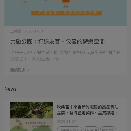
主帳號 | 2025-03-19
共融公園：打造友善、包容的遊樂空間
帶您一起來了解共融公園 隨著社會對多元與平等的關注日
益增加，「共融公園」作⋯
閱讀更多 ->
News
秋樂富｜來自新竹峨眉的高品質油
品牌，堅持產地契作、品質認證、
純淨可溯源
2025-11-07
《網路人氣》
#苦茶油
#秋樂富