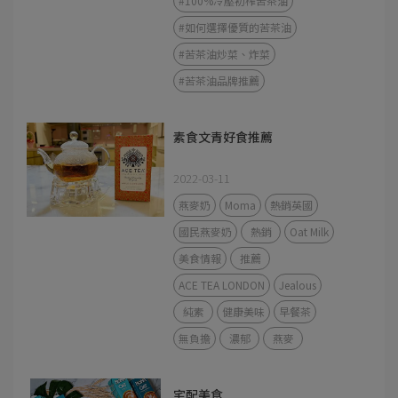
#100%冷壓初榨苦茶油
#如何選擇優質的苦茶油
#苦茶油炒菜、炸菜
#苦茶油品牌推薦
素食文青好食推薦
2022-03-11
燕麥奶
Moma
熱銷英國
國民燕麥奶
熱銷
Oat Milk
美食情報
推薦
ACE TEA LONDON
Jealous
純素
健康美味
早餐茶
無負擔
濃郁
燕麥
宅配美食