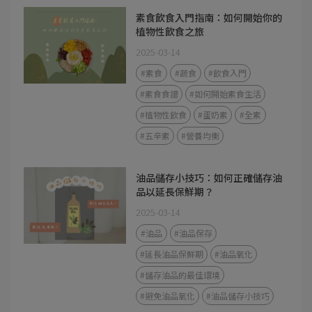
素食飲食入門指南：如何開始你的
植物性飲食之旅
2025-03-14
#素食
#蔬食
#飲食入門
#素食食譜
#如何開始素食生活
#植物性飲食
#蛋奶素
#全素
#五辛素
#營養均衡
油品儲存小技巧：如何正確儲存油
品以延長保鮮期？
2025-03-14
#油品
#油品保存
#延長油品保鮮期
#油品氧化
#儲存油品的最佳環境
#避免油品氧化
#油品儲存小技巧