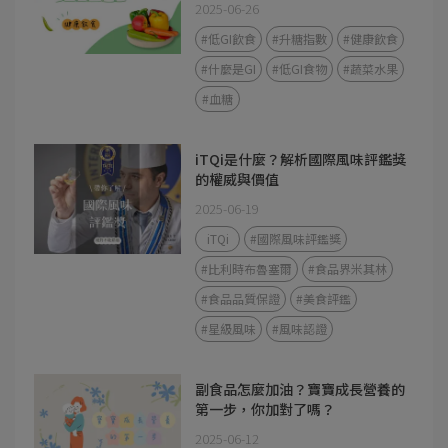
2025-06-26
#低GI飲食
#升糖指數
#健康飲食
#什麼是GI
#低GI食物
#蔬菜水果
#血糖
iTQi是什麼？解析國際風味評鑑獎
的權威與價值
2025-06-19
iTQi
#國際風味評鑑獎
#比利時布魯塞爾
#食品界米其林
#食品品質保證
#美食評鑑
#星級風味
#風味認證
副食品怎麼加油？寶寶成長營養的
第一步，你加對了嗎？
2025-06-12