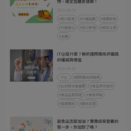
物，穩定血糖更健康！
2025-06-26
#低GI飲食
#升糖指數
#健康飲食
#什麼是GI
#低GI食物
#蔬菜水果
#血糖
iTQi是什麼？解析國際風味評鑑獎
的權威與價值
2025-06-19
iTQi
#國際風味評鑑獎
#比利時布魯塞爾
#食品界米其林
#食品品質保證
#美食評鑑
#星級風味
#風味認證
副食品怎麼加油？寶寶成長營養的
第一步，你加對了嗎？