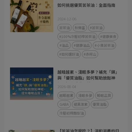
如何挑選優質苦茶油：全面指南
2024-12-06
苦茶油
秋樂富
#苦茶油
#100%冷壓初榨苦茶油
#健康美食
#油品
#健康油品
#小果苦茶油
#如何選好油
#赤柯山
越睡越累、淺眠多夢？補充「鎂」
與「優質油脂」如何幫助放鬆神
經、提升睡眠品質？
2026-08-04
越睡越累
淺眠多夢
睡眠品質
GABA
褪黑激素
優質油脂
冷壓初榨酪梨油
【苦茶油怎麼吃？】溫和滋養的日