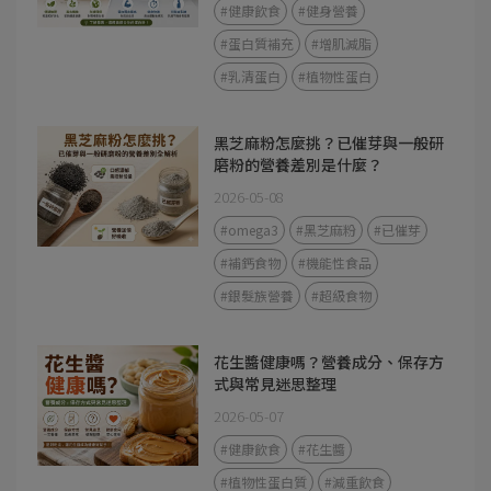
#健康飲食
#健身營養
#蛋白質補充
#增肌減脂
#乳清蛋白
#植物性蛋白
黑芝麻粉怎麼挑？已催芽與一般研
磨粉的營養差別是什麼？
2026-05-08
#omega3
#黑芝麻粉
#已催芽
#補鈣食物
#機能性食品
#銀髮族營養
#超級食物
花生醬健康嗎？營養成分、保存方
式與常見迷思整理
2026-05-07
#健康飲食
#花生醬
#植物性蛋白質
#減重飲食