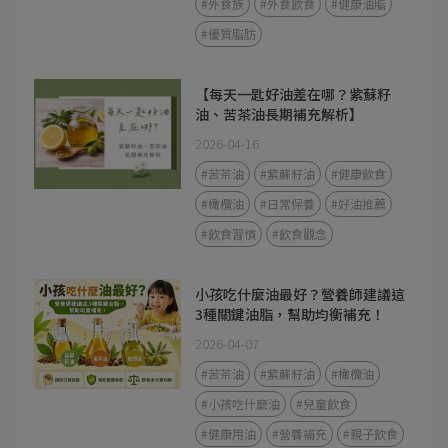
#外食族
#外食飲食
#健康油脂
#優質脂肪
【每天一匙好油差在哪？紫蘇籽
油、苦茶油長期補充解析】
2026-04-16
#苦茶油
#紫蘇籽油
#健康飲食
#橄欖油
#日常保養
#好油推薦
#飲食習慣
#飲食觀念
小孩吃什麼油最好？營養師建議這
3種關鍵油脂，幫助均衡補充！
2026-04-07
#苦茶油
#紫蘇籽油
#橄欖油
#小孩吃什麼油
#兒童飲食
#健康用油
#營養補充
#親子飲食