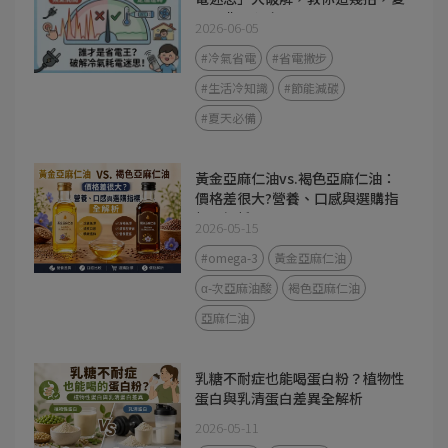
天電費不心疼
2026-06-05
#冷氣省電
#省電撇步
#生活冷知識
#節能減碳
#夏天必備
黃金亞麻仁油vs.褐色亞麻仁油：
價格差很大?營養、口感與選購指
標全解析
2026-05-15
#omega-3
黃金亞麻仁油
α-次亞麻油酸
褐色亞麻仁油
亞麻仁油
乳糖不耐症也能喝蛋白粉？植物性
蛋白與乳清蛋白差異全解析
2026-05-11