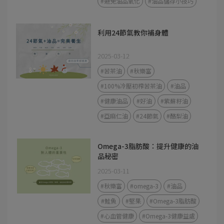
#避免油品氧化
#油品儲存小技巧
利用24節氣教你補身體
2025-03-12
#苦茶油
#秋樂富
#100%冷壓初榨苦茶油
#油品
#健康油品
#好油
#紫蘇籽油
#亞麻仁油
#24節氣
#酪梨油
Omega-3脂肪酸：提升健康的油
品秘密
2025-03-11
#秋樂富
#omega-3
#油品
#鮭魚
#堅果
#Omega-3脂肪酸
#心血管健康
#Omega-3健康益處