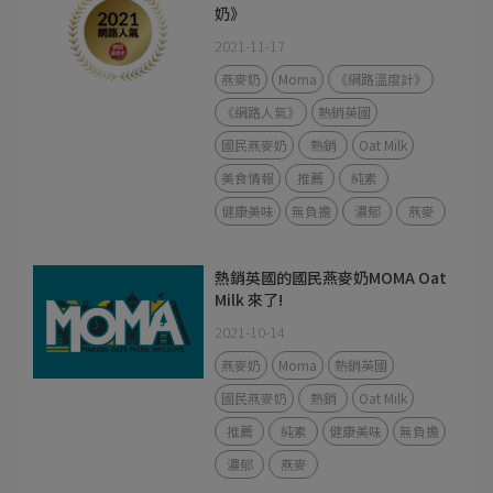
奶》
2021-11-17
燕麥奶
Moma
《網路溫度計》
《網路人氣》
熱銷英國
國民燕麥奶
熱銷
Oat Milk
美食情報
推薦
純素
健康美味
無負擔
濃郁
燕麥
熱銷英國的國民燕麥奶MOMA Oat
Milk 來了!
2021-10-14
燕麥奶
Moma
熱銷英國
國民燕麥奶
熱銷
Oat Milk
推薦
純素
健康美味
無負擔
濃郁
燕麥