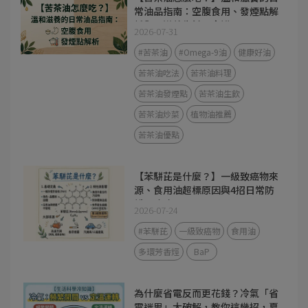
常油品指南：空腹食用、發煙點解
析與 3 道養生料理食譜
2026-07-31
#苦茶油
#Omega-9油
健康好油
苦茶油吃法
苦茶油料理
苦茶油發煙點
苦茶油生飲
苦茶油炒菜
植物油推薦
苦茶油優點
【苯駢芘是什麼？】一級致癌物來
源、食用油超標原因與4招日常防
護全攻略
2026-07-24
#苯駢芘
一級致癌物
食用油
多環芳香烴
BaP
為什麼省電反而更花錢？冷氣「省
電迷思」大破解，教你這幾招，夏