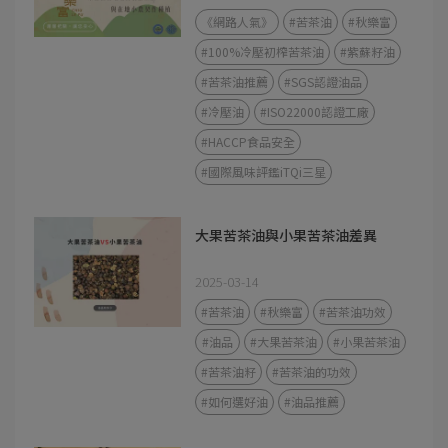
《網路人氣》
#苦茶油
#秋樂富
#100%冷壓初榨苦茶油
#紫蘇籽油
#苦茶油推薦
#SGS認證油品
#冷壓油
#ISO22000認證工廠
#HACCP食品安全
#國際風味評鑑iTQi三星
大果苦茶油與小果苦茶油差異
2025-03-14
#苦茶油
#秋樂富
#苦茶油功效
#油品
#大果苦茶油
#小果苦茶油
#苦茶油籽
#苦茶油的功效
#如何選好油
#油品推薦