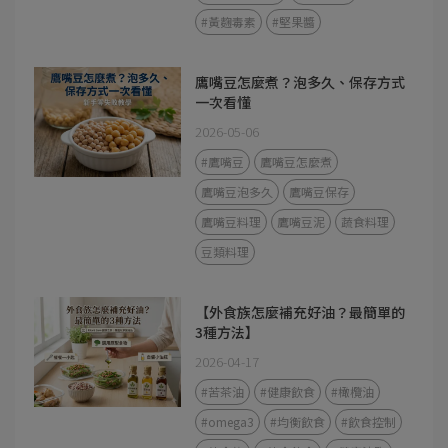
#黃麴毒素
#堅果醬
鷹嘴豆怎麼煮？泡多久、保存方式
一次看懂
2026-05-06
#鷹嘴豆
鷹嘴豆怎麼煮
鷹嘴豆泡多久
鷹嘴豆保存
鷹嘴豆料理
鷹嘴豆泥
蔬食料理
豆類料理
【外食族怎麼補充好油？最簡單的
3種方法】
2026-04-17
#苦茶油
#健康飲食
#橄欖油
#omega3
#均衡飲食
#飲食控制