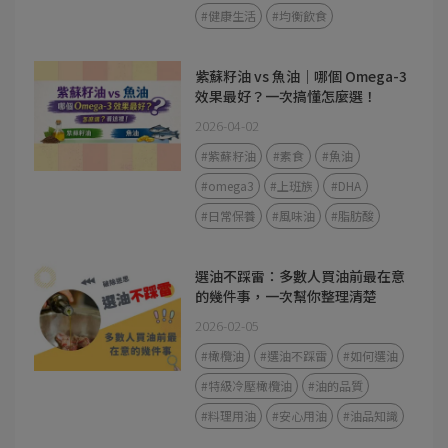
#健康生活
#均衡飲食
紫蘇籽油 vs 魚油｜哪個 Omega-3
效果最好？一次搞懂怎麼選！
2026-04-02
#紫蘇籽油
#素食
#魚油
#omega3
#上班族
#DHA
#日常保養
#風味油
#脂肪酸
選油不踩雷：多數人買油前最在意
的幾件事，一次幫你整理清楚
2026-02-05
#橄欖油
#選油不踩雷
#如何選油
#特級冷壓橄欖油
#油的品質
#料理用油
#安心用油
#油品知識