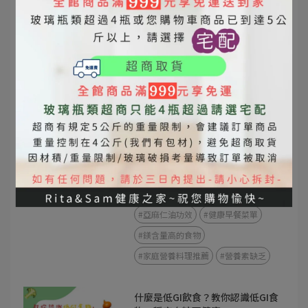
#苦茶油
#橄欖油
苦茶油 vs 橄欖油
苦茶油與橄欖油差異
苦茶油功效
橄欖油功效
苦茶油營養價值
橄欖油營養價值
東方橄欖油
全家人常常累？搞不好不是缺睡，
是缺這幾樣營養素！
2025-06-30
#植物性補鐵食物
#苦茶油營養
#亞麻仁油功效
#健康早餐菜單
#鎂含量高的食物
#家庭營養料理推薦
#營養素缺乏
什麼是低GI飲食？教你認識低GI食