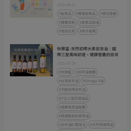
2025-06-12
#副食品
#寶寶副食品
#嬰兒營養
#寶寶成長
#副食品加油
#育兒日常
#新手爸媽
秋樂富-天然初榨大果苦茶油｜國
際三星風味認證，健康營養的苦茶
油首選
2025-05-29
#秋樂富
#苦茶油推薦
#台灣苦茶油
#Omega-9油
#冷壓初榨苦茶油
#iTQi三星認證油品
#健康食用油推薦
#發煙點高的食用油
#苦茶油料理用法
#天然保健用油