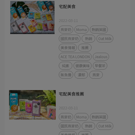
宅配美食
2022-03-11
燕麥奶
Moma
熱銷英國
國民燕麥奶
熱銷
Oat Milk
美食情報
推薦
ACE TEA LONDON
Jealous
純素
健康美味
早餐茶
無負擔
濃郁
燕麥
宅配美食推薦
2022-03-11
燕麥奶
Moma
熱銷英國
國民燕麥奶
熱銷
Oat Milk
美食情報
推薦