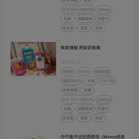
ACE TEA LONDON
Jealous
純素
健康美味
早餐茶
無負擔
濃郁
燕麥
美食情報 燕麥奶推薦
2022-03-10
燕麥奶
Moma
熱銷英國
國民燕麥奶
熱銷
Oat Milk
美食情報
推薦
ACE TEA LONDON
Jealous
純素
健康美味
早餐茶
無負擔
濃郁
燕麥
你不能不試的燕麥奶《Moma燕麥