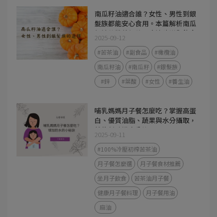
南瓜籽油適合誰？女性、男性到銀
髮族都能安心食用。本篇解析南瓜
籽油的營養價值、吃法建議與飲食
2025-09-12
應用，幫助你找到最適合的好油選
擇。
#苦茶油
#副食品
#橄欖油
南瓜籽油
#南瓜籽
#銀髮族
#鋅
#葉酸
#女性
#養生油
哺乳媽媽月子餐怎麼吃？掌握高蛋
白、優質油脂、蔬果與水分攝取，
就能幫助奶水分泌。
2025-09-11
#100%冷壓初榨苦茶油
月子餐怎麼選
月子餐食材推薦
坐月子飲食
苦茶油月子餐
健康月子餐料理
月子餐用油
麻油