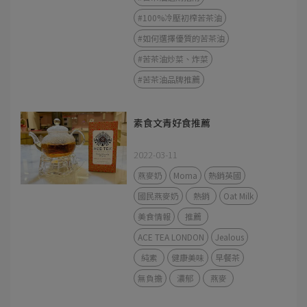
#100%冷壓初榨苦茶油
#如何選擇優質的苦茶油
#苦茶油炒菜、炸菜
#苦茶油品牌推薦
素食文青好食推薦
2022-03-11
燕麥奶
Moma
熱銷英國
國民燕麥奶
熱銷
Oat Milk
美食情報
推薦
ACE TEA LONDON
Jealous
純素
健康美味
早餐茶
無負擔
濃郁
燕麥