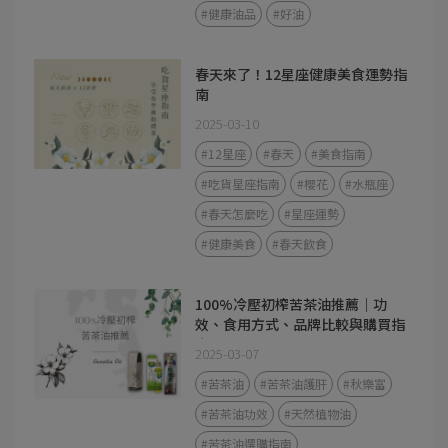
#健康油品
#好油
春天來了！12星座健康美食運勢指
南
2025-03-10
#12星座
#春天
#美食指南
#吃貨星座指南
#櫻花
#水瓶座
#春天怎麼吃
#星座運勢
#健康美食
#春天飲食
100%冷壓初榨苦茶油推薦｜功
效、食用方式、品牌比較與購買指
南
2025-03-07
#苦茶油
#苦茶油護肝
#秋樂富
#苦茶油功效
#天然植物油
#苦茶油選購指南